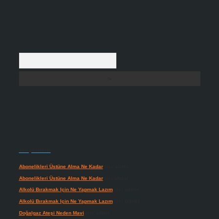
Arama
Son yorumlar
Abonelikleri Üstüne Alma Ne Kadar
için
admin
Abonelikleri Üstüne Alma Ne Kadar
için
Meral
Alkolü Bırakmak Için Ne Yapmak Lazım
için
admin
Alkolü Bırakmak Için Ne Yapmak Lazım
için
Güneş
Doğalgaz Ateşi Neden Mavi
için
admin