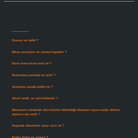
Sidebar
Son Yazılar
Kuvere ne dahil ?
Ağustos 8, 2026
Maaş avansları ne zaman kapatılır ?
Ağustos 7, 2026
Dove krem İsrail malı mı ?
Ağustos 6, 2026
Kumrunun yanında ne içilir ?
Ağustos 6, 2026
Avlanma yasağı kalktı mı ?
Ağustos 5, 2026
Aksel nedir, ne için kullanılır ?
Ağustos 3, 2026
Mezarların etrafında ölen kişinin öldürdüğü düşman sayısı kadar dikilen
taşların adı nedir ?
Temmuz 29, 2026
Koşmak eklemlere zarar verir mi ?
Temmuz 27, 2026
Keller Günü ne zaman ?