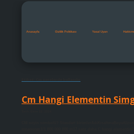
Anasayfa
Gizlilik Politikası
Yasal Uyarı
Hakkım
Etiket:
Cm nerelerde kullanılır
Cm Hangi Elementin Simg
Tarih: Ekim 22, 2024
CM neyin sembolü? Standart birimlerAdıKısaltmaBoyutUz
mnanonm1/1 000 000 000 m17 satır daha C hangi elementin? 