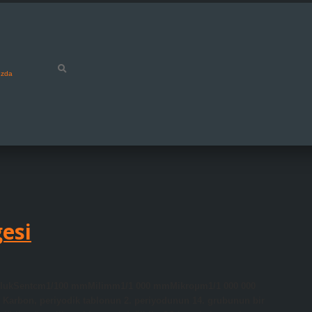
ızda
esi
unlukSentcm1/100 mmMilimm1/1 000 mmMikroμm1/1 000 000
Karbon, periyodik tablonun 2. periyodunun 14. grubunun bir