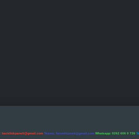
l:
backlinkpaneli@gmail.com
Teams:
forumhizmeti@gmail.com
Whatsapp: 0262 606 0 726
T