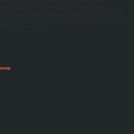
 ile gösterilir ve bir metal değildir. CS hangi elementin
bolüyle gösterilir ve bir metaldir. Adı, “mavi gökyüzü” anlamına
e kullanılır? Uzay görevlerinde kullanılan elektrikli cihazlara güç
 nötronlarla bombardıman edilmesiyle üretilir. Uranyum madenlerinde
çin uluslararası kısaltmalar…
temap