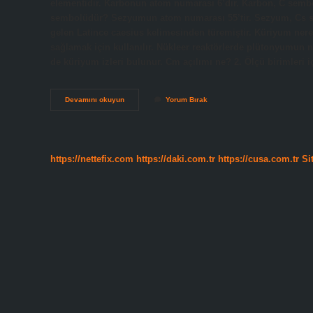
elementidir. Karbonun atom numarası 6’dır. Karbon, C sembolü
sembolüdür? Sezyumun atom numarası 55’tir. Sezyum, Cs sem
gelen Latince caesius kelimesinden türemiştir. Küriyum nered
sağlamak için kullanılır. Nükleer reaktörlerde plütonyumun
de küriyum izleri bulunur. Cm açılımı ne? 2. Ölçü birimleri i
Cm
Devamını okuyun
Yorum Bırak
Hangi
Elementin
Simgesi
https://nettefix.com
https://daki.com.tr
https://cusa.com.tr
Si