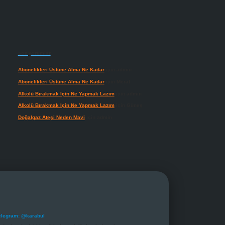
Son yorumlar
Abonelikleri Üstüne Alma Ne Kadar
için
admin
Abonelikleri Üstüne Alma Ne Kadar
için
Meral
Alkolü Bırakmak Için Ne Yapmak Lazım
için
admin
Alkolü Bırakmak Için Ne Yapmak Lazım
için
Güneş
Doğalgaz Ateşi Neden Mavi
için
admin
elegram: @karabul