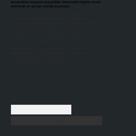
benzerlikleri tamamen tesadüfidir. Sitemizdeki bilgiler taslak
halindedir ve tavsiye niteliği taşımazlar.
Sitemiz, 5651 Sayılı Kanun gereğince Bilgi Teknolojileri ve
İletişim Kurumu (BTK) tarafından onaylanmış bir Yer
Sağlayıcı olarak hizmet vermektedir. Bu nedenle, sitedeki
içerikleri proaktif olarak denetleme veya araştırma
yükümlülüğümüz bulunmamaktadır. Ancak, üyelerimiz
yazdıkları içeriklerin sorumluluğunu taşımakta olup, siteye
üye olarak bu sorumluluğu kabul etmiş sayılırlar.
Hukuka ve yasal düzenlemelere aykırı olduğunu
düşündüğünüz içerikleri,
backlinkpanelicomtr@gmail.com
adresine bildirmeniz halinde, ilgili içerikler yasal süre
içerisinde sitemizden kaldırılacaktır.
Arama