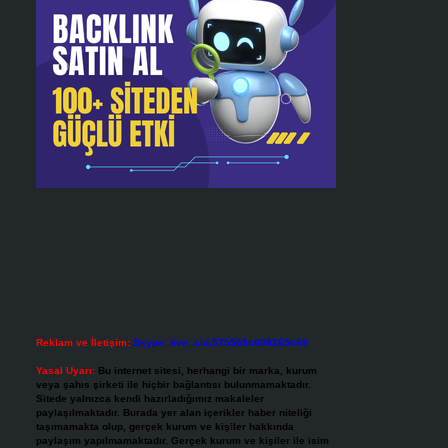
Reklam ve İletişim:
Skype: live:.cid.575569c608265c69
Yasal Uyarı:
Bu internet sitesi, herhangi bir marka, kurum
veya şahıs şirketi ile hiçbir bağlantısı bulunmamaktadır.
Sitede yalnızca kendi hazırladığımız makaleler
paylaşılmaktadır. Burada yer alan içerikler haber niteliği
taşımamakta olup, gerçek kurum ve kişiler hakkında
paylaşım yapılmamaktadır. Gerçek kurum ve kişiler ile isim