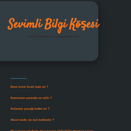
Sevimli Bilgi Köşesi
Neşeli hikayelerle gününü aydınlat!
Sidebar
grandoperabet giriş
Son Yazılar
Dove krem İsrail malı mı ?
Ağustos 6, 2026
Kumrunun yanında ne içilir ?
Ağustos 6, 2026
Avlanma yasağı kalktı mı ?
Ağustos 5, 2026
Aksel nedir, ne için kullanılır ?
Ağustos 3, 2026
Mezarların etrafında ölen kişinin öldürdüğü düşman sayısı