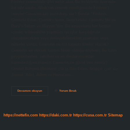
Firdevs cennetinde dört nehir akar. Bu nehirlerin üzerinde
bir taht vardır. Allah’tan cenneti istediğinizde Firdevs’i
isteyin! Cennetin kaç mertebesi var? Bunlar “Firdevs,
Cennet-i Eden, Cennet-i Naim, Daru’l-Huld, Cennet-i Me’va,
Daru’s-Selam ve İlliyyun”dur. Bu seviyelerin her birinin
içinde, müminlerin yaptıkları iyi işler karşılığında
ulaşabilecekleri veya ilerleyebilecekleri aşamalar veya
rütbeler vardır. Cennetin en üst katında kimler olacak?
Cennetin en yüksek katının Naim olduğu söylenir. Bu katın
peygamberleri, şehitleri ve en dindar insanları
barındırdığına inanılır. Cennetin en güzel yeri neresi?
Cennet Bahçesi (İbranice: גַּן עֵדֶן Gan Eden, Arapça: جنة عدن
Jannat ‘Adn), Adem ve Havva’nın…
Cennetin
Devamını okuyun
Yorum Bırak
En
Üst
Makamı
Hangisi
https://nettefix.com
https://daki.com.tr
https://cusa.com.tr
Sitemap