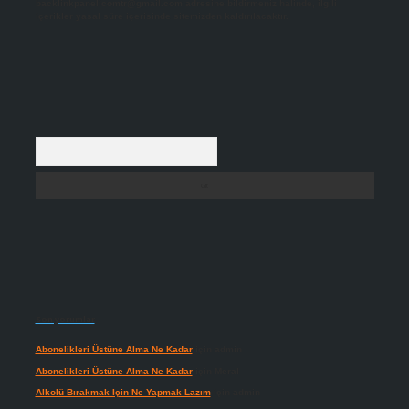
backlinkpanelicomtr@gmail.com
adresine bildirmeniz halinde, ilgili
içerikler yasal süre içerisinde sitemizden kaldırılacaktır.
Arama
Son yorumlar
Abonelikleri Üstüne Alma Ne Kadar
için
admin
Abonelikleri Üstüne Alma Ne Kadar
için
Meral
Alkolü Bırakmak Için Ne Yapmak Lazım
için
admin