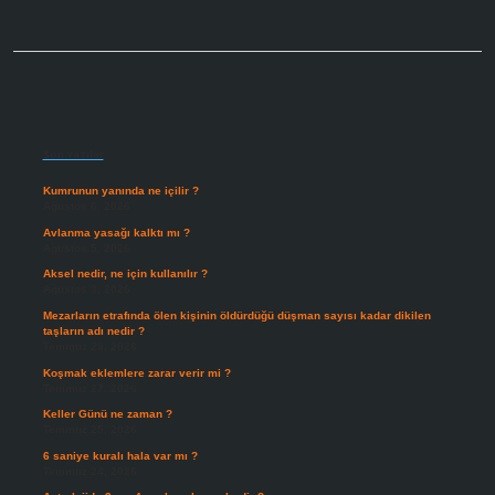
Sidebar
Son Yazılar
Kumrunun yanında ne içilir ?
Ağustos 6, 2026
Avlanma yasağı kalktı mı ?
Ağustos 5, 2026
Aksel nedir, ne için kullanılır ?
Ağustos 3, 2026
Mezarların etrafında ölen kişinin öldürdüğü düşman sayısı kadar dikilen
taşların adı nedir ?
Temmuz 29, 2026
Koşmak eklemlere zarar verir mi ?
Temmuz 27, 2026
Keller Günü ne zaman ?
Temmuz 25, 2026
6 saniye kuralı hala var mı ?
Temmuz 24, 2026