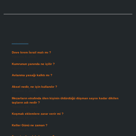
Sidebar
Son Yazılar
Dove krem İsrail malı mı ?
Ağustos 6, 2026
Kumrunun yanında ne içilir ?
Ağustos 6, 2026
Avlanma yasağı kalktı mı ?
Ağustos 5, 2026
Aksel nedir, ne için kullanılır ?
Ağustos 3, 2026
Mezarların etrafında ölen kişinin öldürdüğü düşman sayısı kadar dikilen
taşların adı nedir ?
Temmuz 29, 2026
Koşmak eklemlere zarar verir mi ?
Temmuz 27, 2026
Keller Günü ne zaman ?
Temmuz 25, 2026