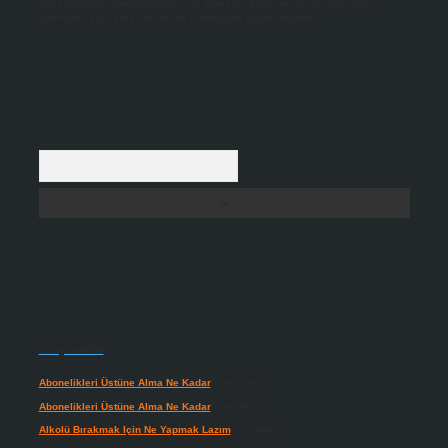
backlinkpanelicomtr@gmail.com
adresine bildirmeniz halinde, ilgili
içerikler yasal süre içerisinde sitemizden kaldırılacaktır.
Arama
Son yorumlar
Abonelikleri Üstüne Alma Ne Kadar
için
admin
Abonelikleri Üstüne Alma Ne Kadar
için
Meral
Alkolü Bırakmak Için Ne Yapmak Lazım
için
admin