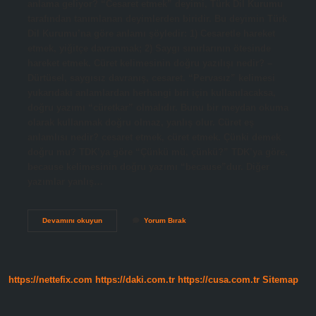
anlama geliyor? “Cesaret etmek” deyimi, Türk Dil Kurumu
tarafından tanımlanan deyimlerden biridir. Bu deyimin Türk
Dil Kurumu’na göre anlamı şöyledir: 1) Cesaretle hareket
etmek, yiğitçe davranmak; 2) Saygı sınırlarının ötesinde
hareket etmek. Cüret kelimesinin doğru yazılışı nedir? –
Dürtüsel, saygısız davranış, cesaret. “Pervasız” kelimesi
yukarıdaki anlamlardan herhangi biri için kullanılacaksa,
doğru yazımı “cüretkar” olmalıdır. Bunu bir meydan okuma
olarak kullanmak doğru olmaz, yanlış olur. Cüret eş
anlamlısı nedir? cesaret etmek, cüret etmek. Çünki demek
doğru mu? TDK’ya göre “Çünkü mü, çünkü?” TDK’ya göre,
because kelimesinin doğru yazımı “because”dur. Diğer
yazımlar yanlış…
Cürret
Devamını okuyun
Yorum Bırak
Doğrusu
Nedir
https://nettefix.com
https://daki.com.tr
https://cusa.com.tr
Sitemap