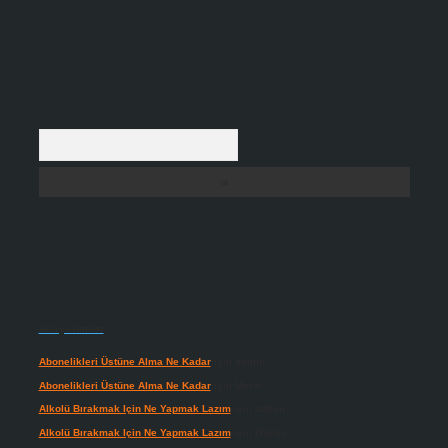
Arama
Son yorumlar
Abonelikleri Üstüne Alma Ne Kadar
için
admin
Abonelikleri Üstüne Alma Ne Kadar
için
Meral
Alkolü Bırakmak Için Ne Yapmak Lazım
için
admin
Alkolü Bırakmak Için Ne Yapmak Lazım
için
Güneş