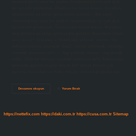
sevmediğinizi veya bir şeyden hoşlanmadığınızı çok açık
bir şekilde göstermek. Önerilerime burun kıvırdı. Kuralları
değiştirdiler ve onları görmezden geldiler. : (Bir şeyi)
sevmediğinizi veya bir şeyden hoşlanmadığınızı çok açık
bir şekilde göstermek. Önerilerime burun kıvırdı. Kuralları
değiştirdiler ve onları görmezden geldiler. Deyimlere örnek
verir misin? Örnekler: » ‘Kökünden sökmek’ deyimi, ‘bir
bitkinin kökünü çıkarmak’ değil, ‘zorluk çıkarmak, sıkıntıya
sokmak’ anlamına gelir. » ‘Hap yutmak’ deyimi, ‘ilaç almak’
değil, ‘kötü bir duruma düşmek’ anlamına gelir. Burnundan
getirmek atasözü müdür deyim mi? Ancak birinin çok
gururlu, konuşkan ve inatçı olduğu söylendiğinde bu söz…
Burnunu
Devamını okuyun
Yorum Bırak
Kıvırmak
Deyim
Mi
Atasözü
Mü
https://nettefix.com
https://daki.com.tr
https://cusa.com.tr
Sitemap