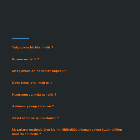
Sidebar
Son Yazılar
Yalıçapkını bir bitki midir ?
Ağustos 9, 2026
Kuvere ne dahil ?
Ağustos 8, 2026
Maaş avansları ne zaman kapatılır ?
Ağustos 7, 2026
Dove krem İsrail malı mı ?
Ağustos 6, 2026
Kumrunun yanında ne içilir ?
Ağustos 6, 2026
Avlanma yasağı kalktı mı ?
Ağustos 5, 2026
Aksel nedir, ne için kullanılır ?
Ağustos 3, 2026
Mezarların etrafında ölen kişinin öldürdüğü düşman sayısı kadar dikilen
taşların adı nedir ?
Temmuz 29, 2026