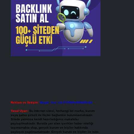
Reklam ve İletişim:
Skype: live:.cid.575569c608265c69
Yasal Uyarı:
Bu internet sitesi, herhangi bir marka, kurum
veya şahıs şirketi ile hiçbir bağlantısı bulunmamaktadır.
Sitede yalnızca kendi hazırladığımız makaleler
paylaşılmaktadır. Burada yer alan içerikler haber niteliği
taşımamakta olup, gerçek kurum ve kişiler hakkında
paylaşım yapılmamaktadır. Gerçek kurum ve kişiler ile isim