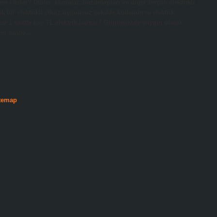
ne etkiler? Ütüler, klimalar, buzdolapları ve diğer birçok elektrikli
 bir elektrikli cihaz uygunsuz şekilde kullanılırsa elektrik
esi 1 saatte kaç TL elektrik harcar? Günümüzde yaygın olarak
esi saatte…
temap