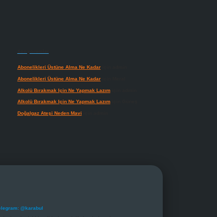
Son yorumlar
Abonelikleri Üstüne Alma Ne Kadar
için
admin
Abonelikleri Üstüne Alma Ne Kadar
için
Meral
Alkolü Bırakmak Için Ne Yapmak Lazım
için
admin
Alkolü Bırakmak Için Ne Yapmak Lazım
için
Güneş
Doğalgaz Ateşi Neden Mavi
için
admin
elegram: @karabul