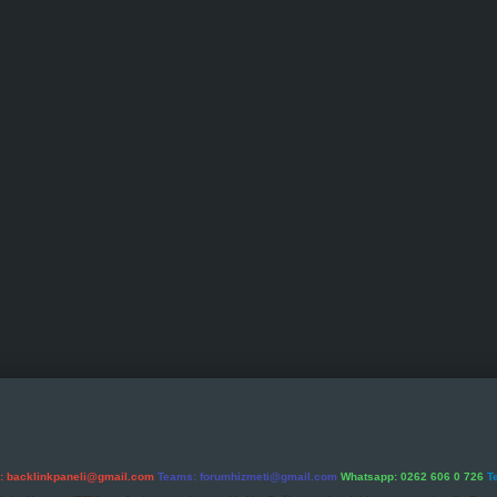
l:
backlinkpaneli@gmail.com
Teams:
forumhizmeti@gmail.com
Whatsapp: 0262 606 0 726
T