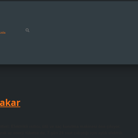
ızda
Yakar
leri: Elektrikli ısıtıcı, ütü ve saç kurutma makinesi öne çıkıyor.
k az enerji tüketse de, 7 gün 24 saat çalıştığı için aylık elektrik