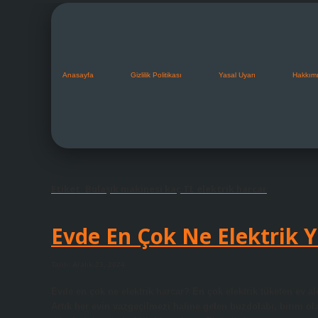
Anasayfa
Gizlilik Politikası
Yasal Uyarı
Hakkım
Etiket:
Bulaşık makinesi kaç TL elektrik harcar
Evde En Çok Ne Elektrik 
Tarih: Aralık 23, 2024
Evde en çok ne elektrik harcar? En çok elektrik tüketen ev alet
Artık her evin vazgeçilmezi haline gelen buzdolabı, birim olara