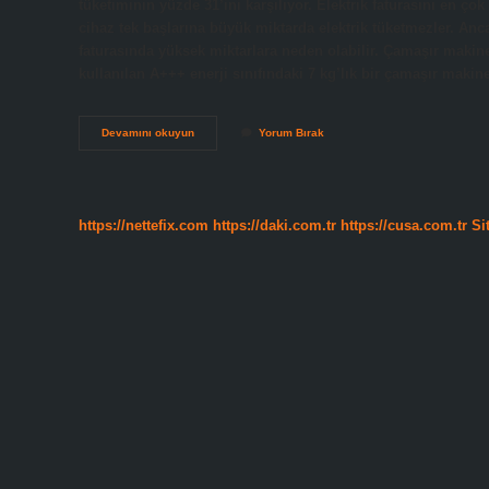
tüketiminin yüzde 31’ini karşılıyor. Elektrik faturasını en çok 
cihaz tek başlarına büyük miktarda elektrik tüketmezler. Ancak
faturasında yüksek miktarlara neden olabilir. Çamaşır makin
kullanılan A+++ enerji sınıfındaki 7 kg’lık bir çamaşır makin
Evde
Devamını okuyun
Yorum Bırak
En
Çok
Ne
Elektrik
Yakar
https://nettefix.com
https://daki.com.tr
https://cusa.com.tr
Si