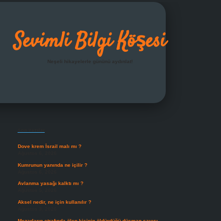
Sevimli Bilgi Köşesi
Neşeli hikayelerle gününü aydınlat!
Sidebar
grandoperabet giriş
Son Yazılar
Dove krem İsrail malı mı ?
Ağustos 6, 2026
Kumrunun yanında ne içilir ?
Ağustos 6, 2026
Avlanma yasağı kalktı mı ?
Ağustos 5, 2026
Aksel nedir, ne için kullanılır ?
Ağustos 3, 2026
Mezarların etrafında ölen kişinin öldürdüğü düşman sayısı