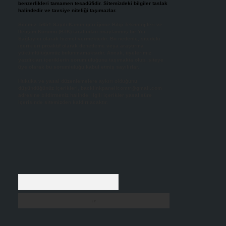
benzerlikleri tamamen tesadüfidir. Sitemizdeki bilgiler taslak
halindedir ve tavsiye niteliği taşımazlar.
Sitemiz, 5651 Sayılı Kanun gereğince Bilgi Teknolojileri ve
İletişim Kurumu (BTK) tarafından onaylanmış bir Yer
Sağlayıcı olarak hizmet vermektedir. Bu nedenle, sitedeki
içerikleri proaktif olarak denetleme veya araştırma
yükümlülüğümüz bulunmamaktadır. Ancak, üyelerimiz
yazdıkları içeriklerin sorumluluğunu taşımakta olup, siteye
üye olarak bu sorumluluğu kabul etmiş sayılırlar.
Hukuka ve yasal düzenlemelere aykırı olduğunu
düşündüğünüz içerikleri,
backlinkpanelicomtr@gmail.com
adresine bildirmeniz halinde, ilgili içerikler yasal süre
içerisinde sitemizden kaldırılacaktır.
Arama