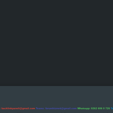
l:
backlinkpaneli@gmail.com
Teams:
forumhizmeti@gmail.com
Whatsapp: 0262 606 0 726
T