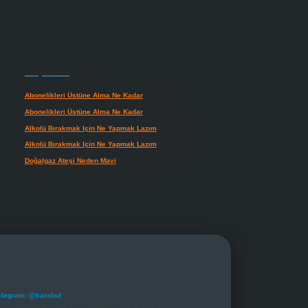
Son yorumlar
Abonelikleri Üstüne Alma Ne Kadar
için
admin
Abonelikleri Üstüne Alma Ne Kadar
için
Meral
Alkolü Bırakmak Için Ne Yapmak Lazım
için
admin
Alkolü Bırakmak Için Ne Yapmak Lazım
için
Güneş
Doğalgaz Ateşi Neden Mavi
için
admin
elegram: @karabul