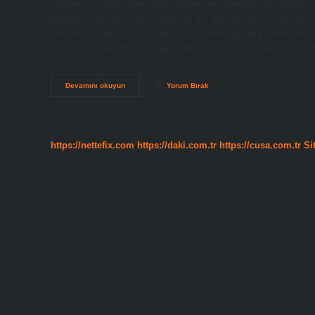
oluşan bir oyun. İsim: Topu yerden yuvarlamak, yuvarlama o
petank ve boules hem iç hem de dış mekanlarda oynanabilir. B
arasında, çapları ise 8,5 inçtir (21). Bowling Türk oyunu m
tarafından getirilen ve üçgen şeklinde düzenlenmiş tahta bo
Bowling
Devamını okuyun
Yorum Bırak
Hangi
Ülkeye
Aittir
https://nettefix.com
https://daki.com.tr
https://cusa.com.tr
Si