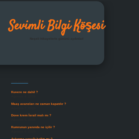
Sevimli Bilgi Köşesi
Neşeli hikayelerle gününü aydınlat!
Sidebar
grandoperabet giriş
Son Yazılar
Kuvere ne dahil ?
Ağustos 8, 2026
Maaş avansları ne zaman kapatılır ?
Ağustos 7, 2026
Dove krem İsrail malı mı ?
Ağustos 6, 2026
Kumrunun yanında ne içilir ?
Ağustos 6, 2026
Avlanma yasağı kalktı mı ?