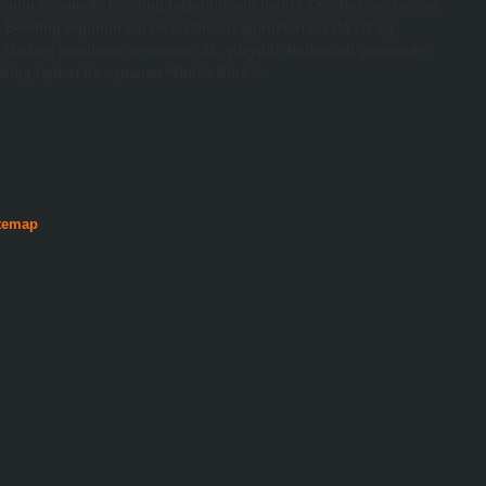
yunu oynamak. Bowling taşlarının adı nedir? Çim hokeyi, boccia,
owling topunun adı ne? Standart ağırlıkları 2,7 ila 7,2 kg
u? Modern bowlingin temelinin, 16. yüzyılda Hollandalı göçmenler
wling topları ile oynanan “Dutch Pins”…
temap