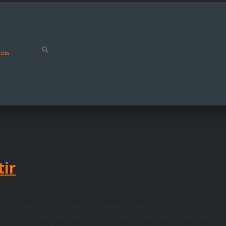
ızda
tir
adar uzanıyor. İngiliz antropolog Flinders Petrie, bu oyunun antik
ama: Ağır bir topu yuvarlayarak duran bowling toplarını devirmekten