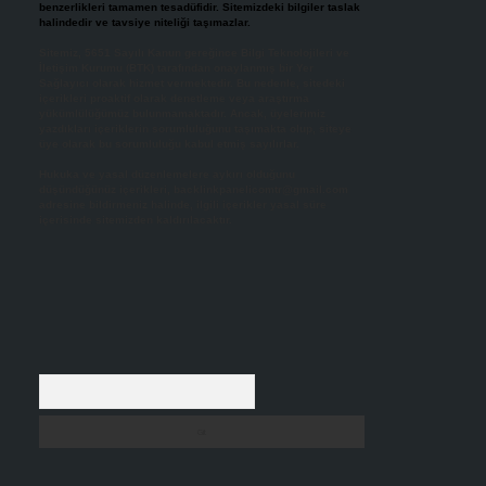
benzerlikleri tamamen tesadüfidir. Sitemizdeki bilgiler taslak
halindedir ve tavsiye niteliği taşımazlar.
Sitemiz, 5651 Sayılı Kanun gereğince Bilgi Teknolojileri ve
İletişim Kurumu (BTK) tarafından onaylanmış bir Yer
Sağlayıcı olarak hizmet vermektedir. Bu nedenle, sitedeki
içerikleri proaktif olarak denetleme veya araştırma
yükümlülüğümüz bulunmamaktadır. Ancak, üyelerimiz
yazdıkları içeriklerin sorumluluğunu taşımakta olup, siteye
üye olarak bu sorumluluğu kabul etmiş sayılırlar.
Hukuka ve yasal düzenlemelere aykırı olduğunu
düşündüğünüz içerikleri,
backlinkpanelicomtr@gmail.com
adresine bildirmeniz halinde, ilgili içerikler yasal süre
içerisinde sitemizden kaldırılacaktır.
Arama