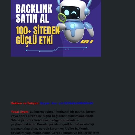
Reklam ve İletişim:
Skype: live:.cid.575569c608265c69
Yasal Uyarı:
Bu internet sitesi, herhangi bir marka, kurum
veya şahıs şirketi ile hiçbir bağlantısı bulunmamaktadır.
Sitede yalnızca kendi hazırladığımız makaleler
paylaşılmaktadır. Burada yer alan içerikler haber niteliği
taşımamakta olup, gerçek kurum ve kişiler hakkında
paylaşım yapılmamaktadır. Gerçek kurum ve kişiler ile isim