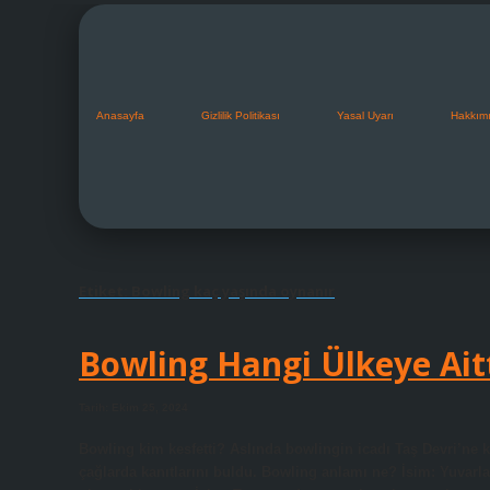
Anasayfa
Gizlilik Politikası
Yasal Uyarı
Hakkım
Etiket:
Bowling kaç yaşında oynanır
Bowling Hangi Ülkeye Ait
Tarih: Ekim 25, 2024
Bowling kim kesfetti? Aslında bowlingin icadı Taş Devri’ne k
çağlarda kanıtlarını buldu. Bowling anlamı ne? İsim: Yuvarl