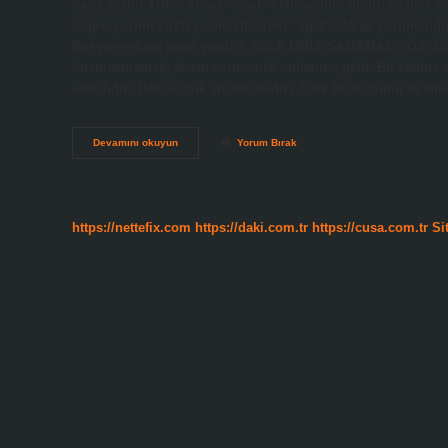
nasıl yazılır TDK? Ancak “egal” kelimesinin doğru yazımı 
doğru yazımı farklı yazmaktır. Yani “egal” olarak yazılmalıd
Boşvereceksin nasıl yazılır? ASLA UMURSAMAMAK SÖZCÜ
önemsememek, önem vermemek anlamına gelir. Bu kelime sıkl
olmalıdır. TDK sözlük anlamı nedir? Türk Dil Kurumu taraf
Boşver
Devamını okuyun
Yorum Bırak
Ne
Demek
Tdk
https://nettefix.com
https://daki.com.tr
https://cusa.com.tr
Si