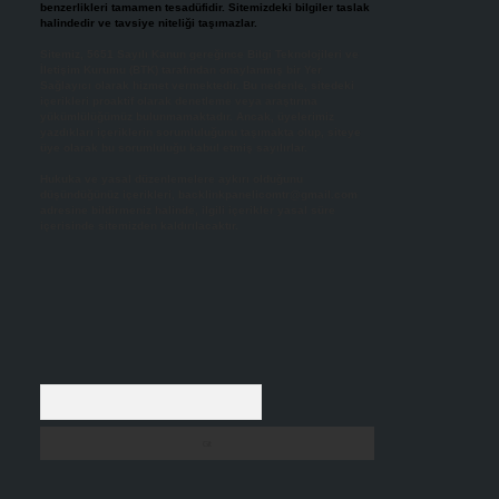
benzerlikleri tamamen tesadüfidir. Sitemizdeki bilgiler taslak
halindedir ve tavsiye niteliği taşımazlar.
Sitemiz, 5651 Sayılı Kanun gereğince Bilgi Teknolojileri ve
İletişim Kurumu (BTK) tarafından onaylanmış bir Yer
Sağlayıcı olarak hizmet vermektedir. Bu nedenle, sitedeki
içerikleri proaktif olarak denetleme veya araştırma
yükümlülüğümüz bulunmamaktadır. Ancak, üyelerimiz
yazdıkları içeriklerin sorumluluğunu taşımakta olup, siteye
üye olarak bu sorumluluğu kabul etmiş sayılırlar.
Hukuka ve yasal düzenlemelere aykırı olduğunu
düşündüğünüz içerikleri,
backlinkpanelicomtr@gmail.com
adresine bildirmeniz halinde, ilgili içerikler yasal süre
içerisinde sitemizden kaldırılacaktır.
Arama