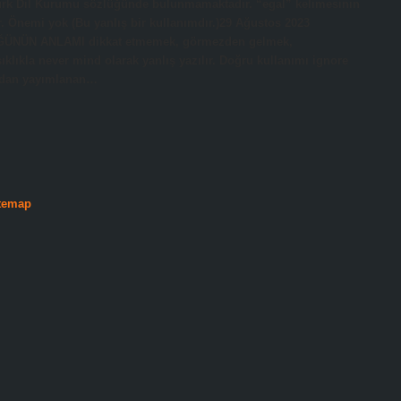
Türk Dil Kurumu sözlüğünde bulunmamaktadır. “egal” kelimesinin
ır. Önemi yok (Bu yanlış bir kullanımdır.)29 Ağustos 2023
ĞÜNÜN ANLAMI dikkat etmemek, görmezden gelmek,
ıkla never mind olarak yanlış yazılır. Doğru kullanımı ignore
ından yayımlanan…
temap