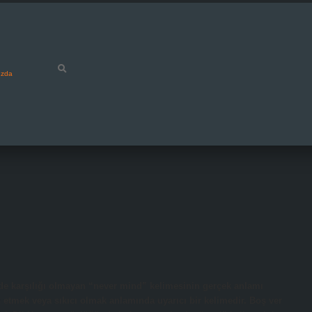
ızda
de karşılığı olmayan “never mind” kelimesinin gerçek anlamı
etmek veya sıkıcı olmak anlamında uyarıcı bir kelimedir. Boş ver