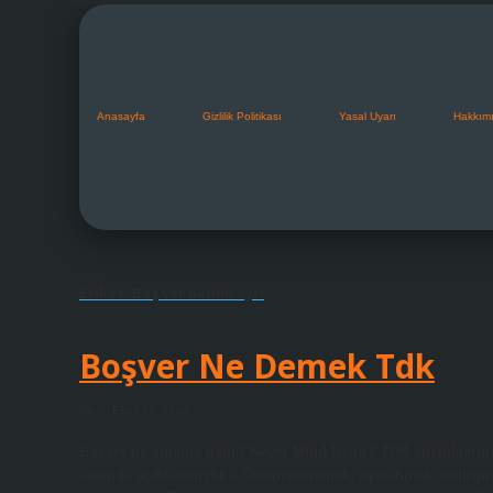
Anasayfa
Gizlilik Politikası
Yasal Uyarı
Hakkım
Etiket:
Boş ver neden ayrı
Boşver Ne Demek Tdk
Tarih: Ekim 26, 2024
Boşver ne anlama gelir? Never Mind Nedir? TDK sözlüklerin
aşağıda açıklanmıştır. – Önemsememek, oyalanmak, tedirgin 