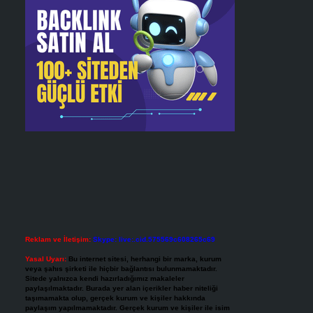
Reklam ve İletişim:
Skype: live:.cid.575569c608265c69
Yasal Uyarı:
Bu internet sitesi, herhangi bir marka, kurum
veya şahıs şirketi ile hiçbir bağlantısı bulunmamaktadır.
Sitede yalnızca kendi hazırladığımız makaleler
paylaşılmaktadır. Burada yer alan içerikler haber niteliği
taşımamakta olup, gerçek kurum ve kişiler hakkında
paylaşım yapılmamaktadır. Gerçek kurum ve kişiler ile isim