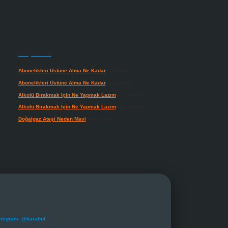
Son yorumlar
Abonelikleri Üstüne Alma Ne Kadar
için
admin
Abonelikleri Üstüne Alma Ne Kadar
için
Meral
Alkolü Bırakmak Için Ne Yapmak Lazım
için
admin
Alkolü Bırakmak Için Ne Yapmak Lazım
için
Güneş
Doğalgaz Ateşi Neden Mavi
için
admin
elegram: @karabul