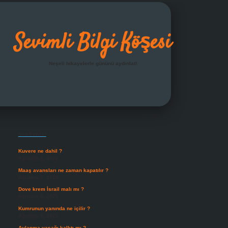
Sevimli Bilgi Köşesi
Neşeli hikayelerle gününü aydınlat!
Sidebar
grandoperabet giriş
Son Yazılar
Kuvere ne dahil ?
Ağustos 8, 2026
Maaş avansları ne zaman kapatılır ?
Ağustos 7, 2026
Dove krem İsrail malı mı ?
Ağustos 6, 2026
Kumrunun yanında ne içilir ?
Ağustos 6, 2026
Avlanma yasağı kalktı mı ?