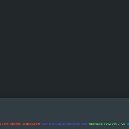
l:
backlinkpaneli@gmail.com
Teams:
forumhizmeti@gmail.com
Whatsapp: 0262 606 0 726
T