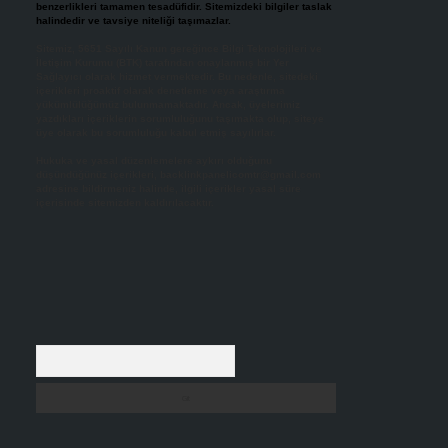
benzerlikleri tamamen tesadüfidir. Sitemizdeki bilgiler taslak
halindedir ve tavsiye niteliği taşımazlar.
Sitemiz, 5651 Sayılı Kanun gereğince Bilgi Teknolojileri ve
İletişim Kurumu (BTK) tarafından onaylanmış bir Yer
Sağlayıcı olarak hizmet vermektedir. Bu nedenle, sitedeki
içerikleri proaktif olarak denetleme veya araştırma
yükümlülüğümüz bulunmamaktadır. Ancak, üyelerimiz
yazdıkları içeriklerin sorumluluğunu taşımakta olup, siteye
üye olarak bu sorumluluğu kabul etmiş sayılırlar.
Hukuka ve yasal düzenlemelere aykırı olduğunu
düşündüğünüz içerikleri,
backlinkpanelicomtr@gmail.com
adresine bildirmeniz halinde, ilgili içerikler yasal süre
içerisinde sitemizden kaldırılacaktır.
Arama