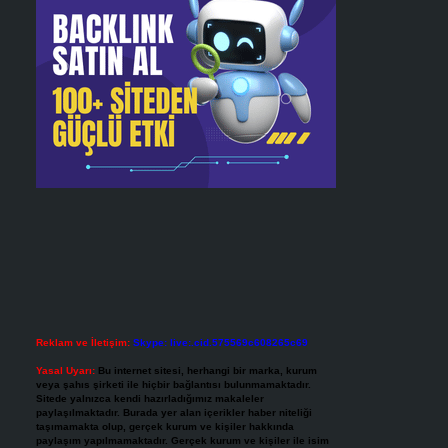
Reklam ve İletişim:
Skype: live:.cid.575569c608265c69
Yasal Uyarı:
Bu internet sitesi, herhangi bir marka, kurum
veya şahıs şirketi ile hiçbir bağlantısı bulunmamaktadır.
Sitede yalnızca kendi hazırladığımız makaleler
paylaşılmaktadır. Burada yer alan içerikler haber niteliği
taşımamakta olup, gerçek kurum ve kişiler hakkında
paylaşım yapılmamaktadır. Gerçek kurum ve kişiler ile isim