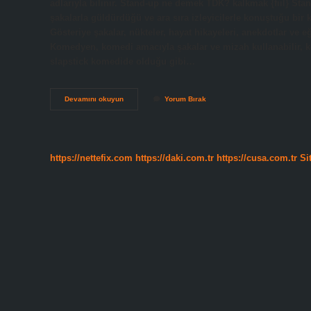
adlarıyla bilinir. Stand-up ne demek TDK? kalkmak {fiil} Sta
şakalarla güldürdüğü ve ara sıra izleyicilerle konuştuğu bir k
Gösteriye şakalar, nükteler, hayat hikayeleri, anekdotlar ve e
Komedyen, komedi amacıyla şakalar ve mizah kullanabilir, kom
slapstick komedide olduğu gibi…
Stand-
Devamını okuyun
Yorum Bırak
Up
Ci
Ne
Demek
https://nettefix.com
https://daki.com.tr
https://cusa.com.tr
Si