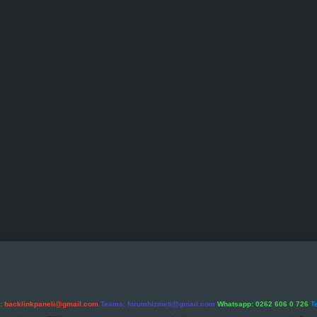
l:
backlinkpaneli@gmail.com
Teams:
forumhizmeti@gmail.com
Whatsapp: 0262 606 0 726
T