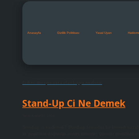
Anasayfa
Gizlilik Politikası
Yasal Uyarı
Hakkım
Etiket:
Bir işte usta olan kişiye ne denir
Stand-Up Ci Ne Demek
Tarih: Aralık 22, 2024
Stand-up çı ne demek? Stand-up komedisi bir komedi tarzıdır
ve genellikle doğrudan onlara konuşur. Oyuncu genellikle 