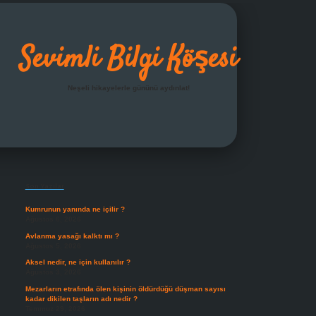
Sevimli Bilgi Köşesi
Neşeli hikayelerle gününü aydınlat!
Sidebar
grandoperabet giriş
Son Yazılar
Kumrunun yanında ne içilir ?
Ağustos 6, 2026
Avlanma yasağı kalktı mı ?
Ağustos 5, 2026
Aksel nedir, ne için kullanılır ?
Ağustos 3, 2026
Mezarların etrafında ölen kişinin öldürdüğü düşman sayısı
kadar dikilen taşların adı nedir ?
Temmuz 29, 2026