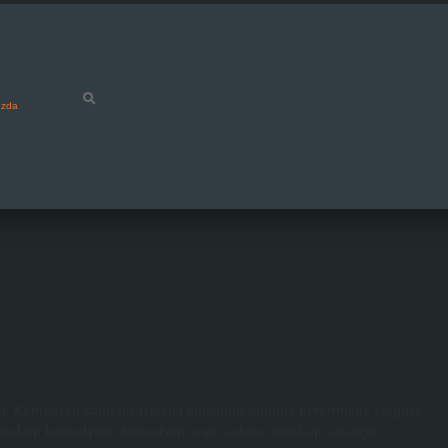
ızda
. Komedyen canlı bir izleyici kitlesinin önünde performans sergiler
stand-up komedyeni, komedyen veya sadece stand-up sanatçısı