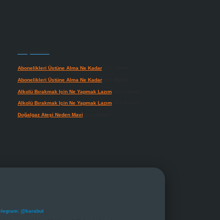
Son yorumlar
Abonelikleri Üstüne Alma Ne Kadar
için
admin
Abonelikleri Üstüne Alma Ne Kadar
için
Meral
Alkolü Bırakmak Için Ne Yapmak Lazım
için
admin
Alkolü Bırakmak Için Ne Yapmak Lazım
için
Güneş
Doğalgaz Ateşi Neden Mavi
için
admin
elegram: @karabul