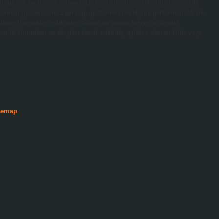
nd-up şov ne demek? Stand up, komedyenlerin izleyicilerini çeşitli
omedi gösterisidir. Stand up gösterileri tek kişilik performanslardır.
ğlenceli içerikler eşlik eder. Stand-up yapan kişiye ne denir?
ik durumları ve olayları tasvir edebilir, aptalca davranabilir veya
temap