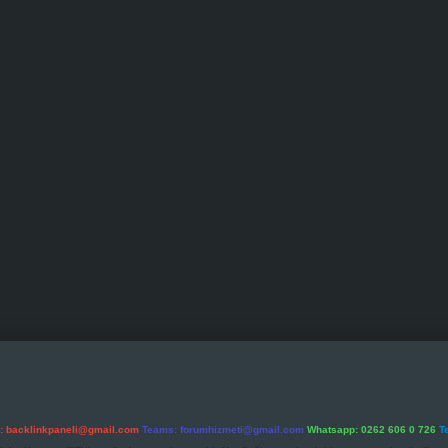
l:
backlinkpaneli@gmail.com
Teams:
forumhizmeti@gmail.com
Whatsapp: 0262 606 0 726
T