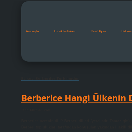
Anasayfa
Gizlilik Politikası
Yasal Uyarı
Hakkım
Etiket:
Berberiler Türk müdür
Berberice Hangi Ülkenin D
Tarih: Ekim 27, 2024
Berberice nerenin dili? Berberi dilleri (yerel adı: Tamazight)
Berberi toplulukları tarafından konuşulan yakından ilişkili d