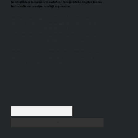
benzerlikleri tamamen tesadüfidir. Sitemizdeki bilgiler taslak
halindedir ve tavsiye niteliği taşımazlar.
Sitemiz, 5651 Sayılı Kanun gereğince Bilgi Teknolojileri ve
İletişim Kurumu (BTK) tarafından onaylanmış bir Yer
Sağlayıcı olarak hizmet vermektedir. Bu nedenle, sitedeki
içerikleri proaktif olarak denetleme veya araştırma
yükümlülüğümüz bulunmamaktadır. Ancak, üyelerimiz
yazdıkları içeriklerin sorumluluğunu taşımakta olup, siteye
üye olarak bu sorumluluğu kabul etmiş sayılırlar.
Hukuka ve yasal düzenlemelere aykırı olduğunu
düşündüğünüz içerikleri,
backlinkpanelicomtr@gmail.com
adresine bildirmeniz halinde, ilgili içerikler yasal süre
içerisinde sitemizden kaldırılacaktır.
Arama