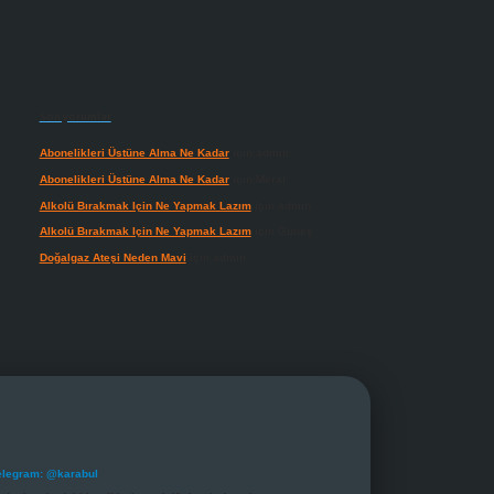
Son yorumlar
Abonelikleri Üstüne Alma Ne Kadar
için
admin
Abonelikleri Üstüne Alma Ne Kadar
için
Meral
Alkolü Bırakmak Için Ne Yapmak Lazım
için
admin
Alkolü Bırakmak Için Ne Yapmak Lazım
için
Güneş
Doğalgaz Ateşi Neden Mavi
için
admin
elegram: @karabul