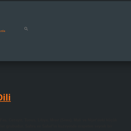
ızda
ili
, Fas, Cezayir, Tunus, Libya, Mısır (Siwa), Mali ve Nijer’deki küçük
iller grubudur. Sahra ve Sahel’in kuzeyinde nispeten seyrek bir