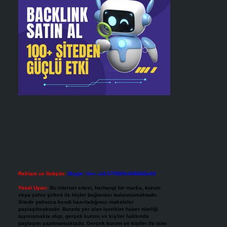
Reklam ve İletişim:
Skype: live:.cid.575569c608265c69
Yasal Uyarı:
Bu internet sitesi, herhangi bir marka, kurum
veya şahıs şirketi ile hiçbir bağlantısı bulunmamaktadır.
Sitede yalnızca kendi hazırladığımız makaleler
paylaşılmaktadır. Burada yer alan içerikler haber niteliği
taşımamakta olup, gerçek kurum ve kişiler hakkında
paylaşım yapılmamaktadır. Gerçek kurum ve kişiler ile isim