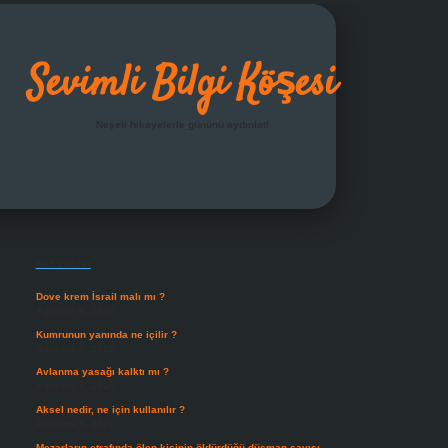
Sevimli Bilgi Köşesi
Neşeli hikayelerle gününü aydınlat!
Sidebar
grandoperabet giriş
Son Yazılar
Dove krem İsrail malı mı ?
Ağustos 6, 2026
Kumrunun yanında ne içilir ?
Ağustos 6, 2026
Avlanma yasağı kalktı mı ?
Ağustos 5, 2026
Aksel nedir, ne için kullanılır ?
Ağustos 3, 2026
Mezarların etrafında ölen kişinin öldürdüğü düşman sayısı