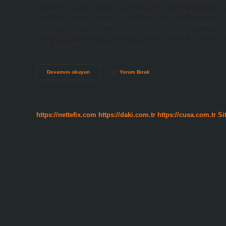
toplulukta uzanır. Afro-Asya dil ailesine aittir. Berberiler ha
ⴰⵎⴰⵣⵉⵖ Amaziɣ; Arapça: البربر‎ Al-Barbar, الأمازيغ Amazigh), günümüz Mısır, Libya, Tunus. Rusya ve Fas’ın da aralarında
bulunduğu Kuzey Afrika’nın bilinen en eski yerli halklarıdır.
halkları[a], Amazigh[b] veya Imazighen[c] olarak da bilinir,
etnik gruplardan oluşan bir gruptur.…
Berberice
Devamını okuyun
Yorum Bırak
Hangi
Ülkenin
Dili
https://nettefix.com
https://daki.com.tr
https://cusa.com.tr
Si