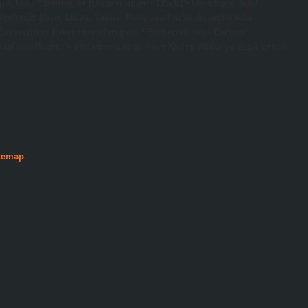
ngi ülkede? Berberiler (Berberi dilleri: ⵉⵎⴰⵣⵉⵖⵏ Imaziɣen, tekil
 Berberilerin kökeni nereden gelir? Berberiler veya Berberi
 Arapların Mağrip’e göç etmesinden önce Kuzey Afrika’ya özgü çeşitli
temap