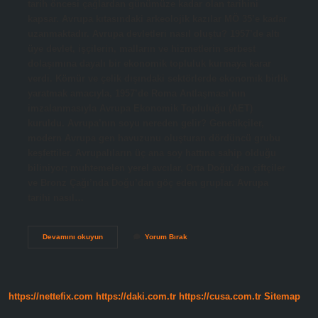
tarih öncesi çağlardan günümüze kadar olan tarihini
kapsar. Avrupa kıtasındaki arkeolojik kazılar MÖ 35’e kadar
uzanmaktadır. Avrupa devletleri nasıl oluştu? 1957’de altı
üye devlet, işçilerin, malların ve hizmetlerin serbest
dolaşımına dayalı bir ekonomik topluluk kurmaya karar
verdi. Kömür ve çelik dışındaki sektörlerde ekonomik birlik
yaratmak amacıyla, 1957’de Roma Antlaşması’nın
imzalanmasıyla Avrupa Ekonomik Topluluğu (AET)
kuruldu. Avrupa’nın soyu nereden gelir? Genetikçiler,
modern Avrupa gen havuzunu oluşturan dördüncü grubu
keşfettiler. Avrupalıların üç ana soy hattına sahip olduğu
biliniyor; muhtemelen yerel avcılar, Orta Doğu’dan çiftçiler
ve Bronz Çağı’nda Doğu’dan göç eden gruplar. Avrupa
tarihi nasıl…
Avrupa
Devamını okuyun
Yorum Bırak
Kıtası
Nasıl
Oluştu
https://nettefix.com
https://daki.com.tr
https://cusa.com.tr
Sitemap