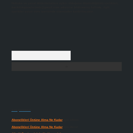
Hukuka ve yasal düzenlemelere aykırı olduğunu düşündüğünüz içerikleri,
backlinkpanelicomtr@gmail.com
adresine bildirmeniz halinde, ilgili
içerikler yasal süre içerisinde sitemizden kaldırılacaktır.
Arama
Son yorumlar
Abonelikleri Üstüne Alma Ne Kadar
için
admin
Abonelikleri Üstüne Alma Ne Kadar
için
Meral