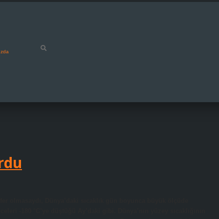
ızda
rdu
fer olmasaydı, Dünya’daki sıcaklık gün boyunca büyük ölçüde
geceleri -180 °C’ye düştüğü Ay’daki gibi. Dünya’nın yüzey sıcaklığının