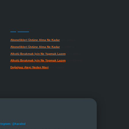
Son yorumlar
Abonelikleri Üstüne Alma Ne Kadar
için
admin
Abonelikleri Üstüne Alma Ne Kadar
için
Meral
Alkolü Bırakmak Için Ne Yapmak Lazım
için
admin
Alkolü Bırakmak Için Ne Yapmak Lazım
için
Güneş
Doğalgaz Ateşi Neden Mavi
için
admin
elegram: @karabul