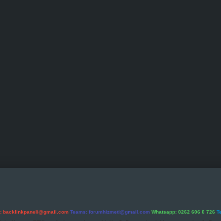
l:
backlinkpaneli@gmail.com
Teams:
forumhizmeti@gmail.com
Whatsapp: 0262 606 0 726
T