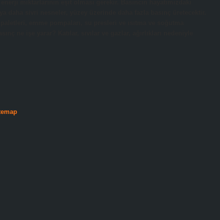
enerji miktarlarının eşit olması gerekir. Basıncın hayatımızdaki
daha sivri nesneler, yüzey üzerinde daha fazla basınç üretecektir.
sı paletleri, emme pompaları, su presleri ve ısıtma ve soğutma
nç ne işe yarar? Katılar, sıvılar ve gazlar, ağırlıkları nedeniyle
temap