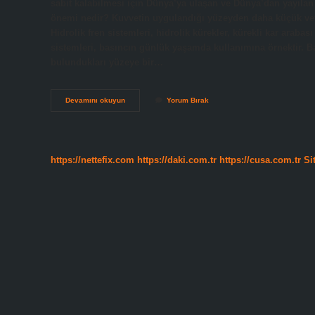
sabit kalabilmesi için Dünya’ya ulaşan ve Dünya’dan yayılan 
önemi nedir? Kuvvetin uygulandığı yüzeyden daha küçük veya 
Hidrolik fren sistemleri, hidrolik kürekler, kürekli kar araba
sistemleri, basıncın günlük yaşamda kullanımına örnektir. Bası
bulundukları yüzeye bir…
Basınç
Devamını okuyun
Yorum Bırak
Olmasaydı
Ne
Olurdu
https://nettefix.com
https://daki.com.tr
https://cusa.com.tr
Si