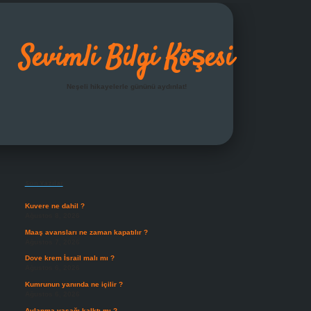
Sevimli Bilgi Köşesi
Neşeli hikayelerle gününü aydınlat!
Sidebar
grandoperabet giriş
Son Yazılar
Kuvere ne dahil ?
Ağustos 8, 2026
Maaş avansları ne zaman kapatılır ?
Ağustos 7, 2026
Dove krem İsrail malı mı ?
Ağustos 6, 2026
Kumrunun yanında ne içilir ?
Ağustos 6, 2026
Avlanma yasağı kalktı mı ?