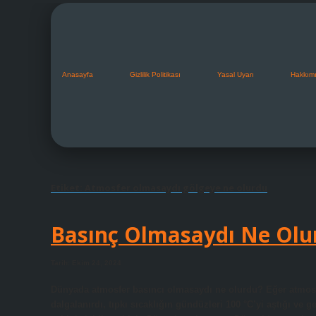
Anasayfa
Gizlilik Politikası
Yasal Uyarı
Hakkım
Etiket:
Atmosfer olmasaydı gölgeye ne olurdu
Basınç Olmasaydı Ne Olu
Tarih: Ekim 24, 2024
Dünyada atmosfer basıncı olmasaydı ne olurdu? Eğer atmos
dalgalanırdı, tıpkı sıcaklığın gündüzleri 100 °C’yi aştığı ve 