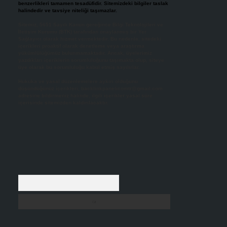
benzerlikleri tamamen tesadüfidir. Sitemizdeki bilgiler taslak
halindedir ve tavsiye niteliği taşımazlar.
Sitemiz, 5651 Sayılı Kanun gereğince Bilgi Teknolojileri ve
İletişim Kurumu (BTK) tarafından onaylanmış bir Yer
Sağlayıcı olarak hizmet vermektedir. Bu nedenle, sitedeki
içerikleri proaktif olarak denetleme veya araştırma
yükümlülüğümüz bulunmamaktadır. Ancak, üyelerimiz
yazdıkları içeriklerin sorumluluğunu taşımakta olup, siteye
üye olarak bu sorumluluğu kabul etmiş sayılırlar.
Hukuka ve yasal düzenlemelere aykırı olduğunu
düşündüğünüz içerikleri,
backlinkpanelicomtr@gmail.com
adresine bildirmeniz halinde, ilgili içerikler yasal süre
içerisinde sitemizden kaldırılacaktır.
Arama