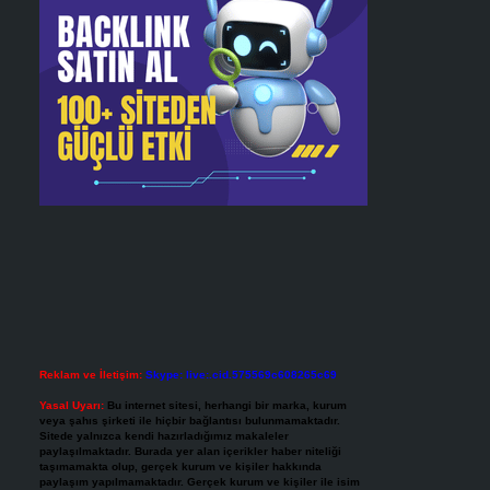
Reklam ve İletişim:
Skype: live:.cid.575569c608265c69
Yasal Uyarı:
Bu internet sitesi, herhangi bir marka, kurum
veya şahıs şirketi ile hiçbir bağlantısı bulunmamaktadır.
Sitede yalnızca kendi hazırladığımız makaleler
paylaşılmaktadır. Burada yer alan içerikler haber niteliği
taşımamakta olup, gerçek kurum ve kişiler hakkında
paylaşım yapılmamaktadır. Gerçek kurum ve kişiler ile isim