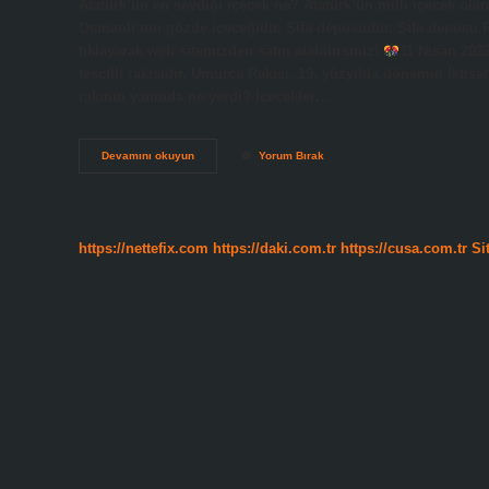
Atatürk’ün en sevdiği içecek ne? Atatürk’ün milli içecek olar
Osmanlı’nın gözde içeceğidir. Şifa deposudur. Şifa deposu Ru
tıklayarak web sitemizden satın alabilirsiniz!
11 Nisan 2022
tescilli rakısıdır. Umurca Rakısı, 19. yüzyılda dönemin İktisat
rakının yanında ne yerdi? İçecekler…
Atatürkün
Devamını okuyun
Yorum Bırak
Içtiği
Rakı
Hangisi
https://nettefix.com
https://daki.com.tr
https://cusa.com.tr
Si