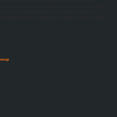
ak hazırlanması gerektiğini söylediği Hardaliye, 500 yıldır
meli Hardaliye’yi satın almak istiyorsanız, profilimizdeki linke
 En eski Türk rakısı hangisidir? Umurca Rakısı, tarihimizin ilk
 Nazırı Ragıp Paşa’nın Tekirdağ’daki çiftliğinde üretilmiştir. Atatürk
temap