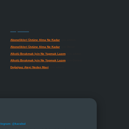
Son yorumlar
Abonelikleri Üstüne Alma Ne Kadar
için
admin
Abonelikleri Üstüne Alma Ne Kadar
için
Meral
Alkolü Bırakmak Için Ne Yapmak Lazım
için
admin
Alkolü Bırakmak Için Ne Yapmak Lazım
için
Güneş
Doğalgaz Ateşi Neden Mavi
için
admin
elegram: @karabul