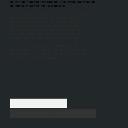
benzerlikleri tamamen tesadüfidir. Sitemizdeki bilgiler taslak
halindedir ve tavsiye niteliği taşımazlar.
Sitemiz, 5651 Sayılı Kanun gereğince Bilgi Teknolojileri ve
İletişim Kurumu (BTK) tarafından onaylanmış bir Yer
Sağlayıcı olarak hizmet vermektedir. Bu nedenle, sitedeki
içerikleri proaktif olarak denetleme veya araştırma
yükümlülüğümüz bulunmamaktadır. Ancak, üyelerimiz
yazdıkları içeriklerin sorumluluğunu taşımakta olup, siteye
üye olarak bu sorumluluğu kabul etmiş sayılırlar.
Hukuka ve yasal düzenlemelere aykırı olduğunu
düşündüğünüz içerikleri,
backlinkpanelicomtr@gmail.com
adresine bildirmeniz halinde, ilgili içerikler yasal süre
içerisinde sitemizden kaldırılacaktır.
Arama