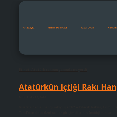
Anasayfa
Gizlilik Politikası
Yasal Uyarı
Hakkım
Etiket:
Atatürk rakının yanında ne yerdi
Atatürkün Içtiği Rakı Han
Tarih: Aralık 22, 2024
Mustafa Kemal hangi rakıyı içerdi? – Bilecik Rakısı, Cumhuriy
Tekel’den önce özel sektör girişimcilerinin ürettiği rakılar ar