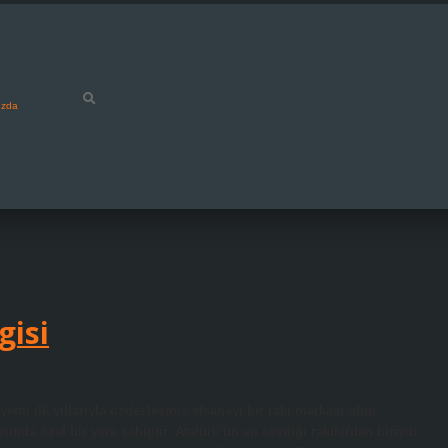
ızda
gisi
etin ilk yıllarıyla özdeşleşmiş efsanevi bir rakı markası olup,
asında özel bir yere sahiptir. Atatürk’ün en sevdiği rakılardan biriydi.