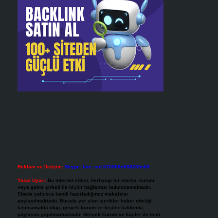
Reklam ve İletişim:
Skype: live:.cid.575569c608265c69
Yasal Uyarı:
Bu internet sitesi, herhangi bir marka, kurum
veya şahıs şirketi ile hiçbir bağlantısı bulunmamaktadır.
Sitede yalnızca kendi hazırladığımız makaleler
paylaşılmaktadır. Burada yer alan içerikler haber niteliği
taşımamakta olup, gerçek kurum ve kişiler hakkında
paylaşım yapılmamaktadır. Gerçek kurum ve kişiler ile isim