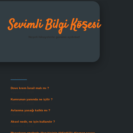
Sevimli Bilgi Köşesi
Neşeli hikayelerle gününü aydınlat!
Sidebar
grandoperabet giriş
Son Yazılar
Dove krem İsrail malı mı ?
Ağustos 6, 2026
Kumrunun yanında ne içilir ?
Ağustos 6, 2026
Avlanma yasağı kalktı mı ?
Ağustos 5, 2026
Aksel nedir, ne için kullanılır ?
Ağustos 3, 2026
Mezarların etrafında ölen kişinin öldürdüğü düşman sayısı