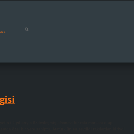
ızda
gisi
etin ilk yıllarıyla özdeşleşmiş efsanevi bir rakı markası olup,
asında özel bir yere sahiptir. Atatürk’ün en sevdiği rakılardan biriydi.