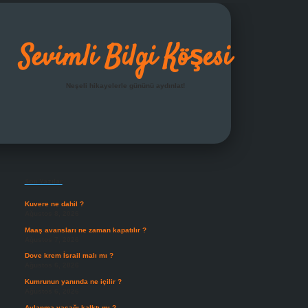
Sevimli Bilgi Köşesi
Neşeli hikayelerle gününü aydınlat!
Sidebar
grandoperabet giriş
Son Yazılar
Kuvere ne dahil ?
Ağustos 8, 2026
Maaş avansları ne zaman kapatılır ?
Ağustos 7, 2026
Dove krem İsrail malı mı ?
Ağustos 6, 2026
Kumrunun yanında ne içilir ?
Ağustos 6, 2026
Avlanma yasağı kalktı mı ?