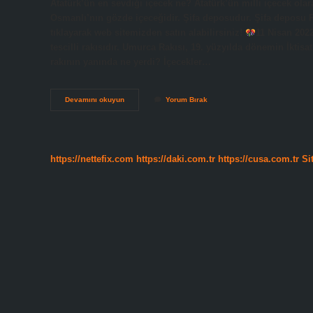
Atatürk’ün en sevdiği içecek ne? Atatürk’ün milli içecek olar
Osmanlı’nın gözde içeceğidir. Şifa deposudur. Şifa deposu Ru
tıklayarak web sitemizden satın alabilirsiniz!
11 Nisan 2022
tescilli rakısıdır. Umurca Rakısı, 19. yüzyılda dönemin İktisat
rakının yanında ne yerdi? İçecekler…
Atatürkün
Devamını okuyun
Yorum Bırak
Içtiği
Rakı
Hangisi
https://nettefix.com
https://daki.com.tr
https://cusa.com.tr
Si