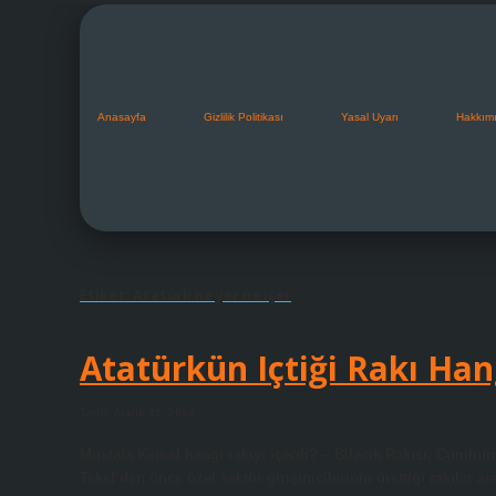
Anasayfa
Gizlilik Politikası
Yasal Uyarı
Hakkım
Etiket:
Atatürk ne yer ne içer
Atatürkün Içtiği Rakı Han
Tarih: Aralık 22, 2024
Mustafa Kemal hangi rakıyı içerdi? – Bilecik Rakısı, Cumhuriy
Tekel’den önce özel sektör girişimcilerinin ürettiği rakılar ar