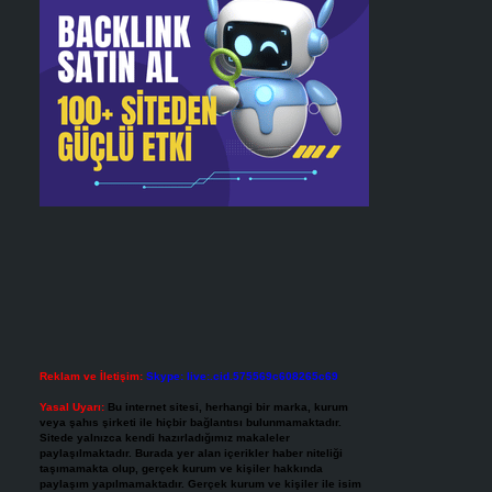
Reklam ve İletişim:
Skype: live:.cid.575569c608265c69
Yasal Uyarı:
Bu internet sitesi, herhangi bir marka, kurum
veya şahıs şirketi ile hiçbir bağlantısı bulunmamaktadır.
Sitede yalnızca kendi hazırladığımız makaleler
paylaşılmaktadır. Burada yer alan içerikler haber niteliği
taşımamakta olup, gerçek kurum ve kişiler hakkında
paylaşım yapılmamaktadır. Gerçek kurum ve kişiler ile isim