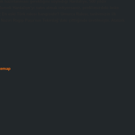
ak hazırlanması gerektiğini söylediği Hardaliye, 500 yıldır
meli Hardaliye’yi satın almak istiyorsanız, profilimizdeki linke
 En eski Türk rakısı hangisidir? Umurca Rakısı, tarihimizin ilk
 Nazırı Ragıp Paşa’nın Tekirdağ’daki çiftliğinde üretilmiştir. Atatürk
temap