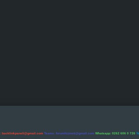
l:
backlinkpaneli@gmail.com
Teams:
forumhizmeti@gmail.com
Whatsapp: 0262 606 0 726
T