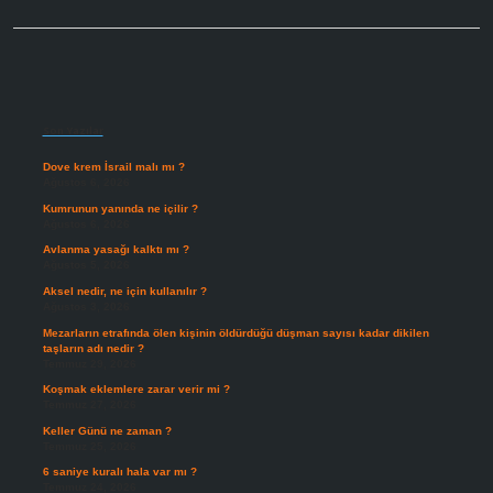
Sidebar
Son Yazılar
Dove krem İsrail malı mı ?
Ağustos 6, 2026
Kumrunun yanında ne içilir ?
Ağustos 6, 2026
Avlanma yasağı kalktı mı ?
Ağustos 5, 2026
Aksel nedir, ne için kullanılır ?
Ağustos 3, 2026
Mezarların etrafında ölen kişinin öldürdüğü düşman sayısı kadar dikilen
taşların adı nedir ?
Temmuz 29, 2026
Koşmak eklemlere zarar verir mi ?
Temmuz 27, 2026
Keller Günü ne zaman ?
Temmuz 25, 2026
6 saniye kuralı hala var mı ?
Temmuz 24, 2026