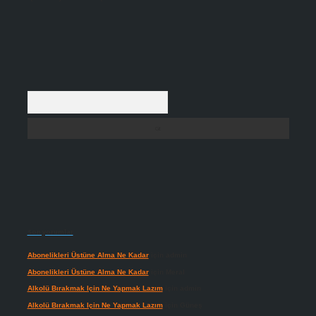
Arama
Son yorumlar
Abonelikleri Üstüne Alma Ne Kadar
için
admin
Abonelikleri Üstüne Alma Ne Kadar
için
Meral
Alkolü Bırakmak Için Ne Yapmak Lazım
için
admin
Alkolü Bırakmak Için Ne Yapmak Lazım
için
Güneş