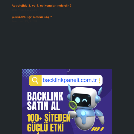
Astrolojide 3. ve 4. ev konuları nelerdir ?
Temmuz 21, 2026
Çukurova ilçe nüfusu kaç ?
Temmuz 19, 2026