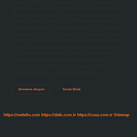
anlamında kullanılır. Lodoscu ne demek? Kıyıya vuran
çöplerden işe yarar şeyler toplamaya çalışan kişi. Argoda
lağımcı ne demek? Argoda mezar kazıcısı gibi anal seks
tutkunu anlamına gelir. Fetih 1453 filminden anladığımız
kadarıyla İstanbul’un fethinde aktif olarak yer alan bir askeri
birliktir. bir nevi anal seks uzmanı. Argoda salça olmak ne
demek? “Dağınık olmak” deyimi, genel olarak bir sorun
veya durum karşısında çaresiz olmak, sıkıntı içinde olmak,
zor bir durumda bulunmak anlamında kullanılır. Argoda
traka ne demek? Bizim köyde kibritlere traka denir. Evet,
ben İzmirliyim. Bu komik bir patlayıcıdır. Manisa’da
kullandığımız tabirdir. Argoda gündüzleme…
Argoda
Devamını okuyun
Yorum Bırak
Lodoscu
Ne
Demek
https://nettefix.com
https://daki.com.tr
https://cusa.com.tr
Sitemap