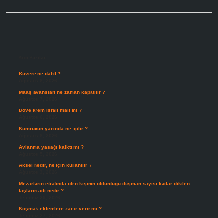
Sidebar
Son Yazılar
Kuvere ne dahil ?
Ağustos 8, 2026
Maaş avansları ne zaman kapatılır ?
Ağustos 7, 2026
Dove krem İsrail malı mı ?
Ağustos 6, 2026
Kumrunun yanında ne içilir ?
Ağustos 6, 2026
Avlanma yasağı kalktı mı ?
Ağustos 5, 2026
Aksel nedir, ne için kullanılır ?
Ağustos 3, 2026
Mezarların etrafında ölen kişinin öldürdüğü düşman sayısı kadar dikilen
taşların adı nedir ?
Temmuz 29, 2026
Koşmak eklemlere zarar verir mi ?
Temmuz 27, 2026