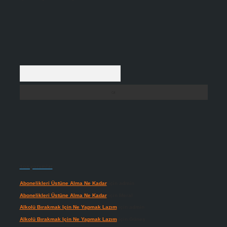
Arama
Son yorumlar
Abonelikleri Üstüne Alma Ne Kadar
için
admin
Abonelikleri Üstüne Alma Ne Kadar
için
Meral
Alkolü Bırakmak Için Ne Yapmak Lazım
için
admin
Alkolü Bırakmak Için Ne Yapmak Lazım
için
Güneş