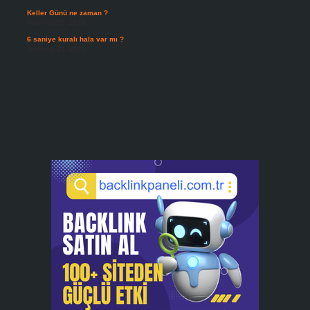
Keller Günü ne zaman ?
Temmuz 25, 2026
6 saniye kuralı hala var mı ?
Temmuz 24, 2026