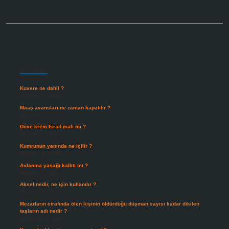
Sidebar
Son Yazılar
Kuvere ne dahil ?
Ağustos 8, 2026
Maaş avansları ne zaman kapatılır ?
Ağustos 7, 2026
Dove krem İsrail malı mı ?
Ağustos 6, 2026
Kumrunun yanında ne içilir ?
Ağustos 6, 2026
Avlanma yasağı kalktı mı ?
Ağustos 5, 2026
Aksel nedir, ne için kullanılır ?
Ağustos 3, 2026
Mezarların etrafında ölen kişinin öldürdüğü düşman sayısı kadar dikilen
taşların adı nedir ?
Temmuz 29, 2026