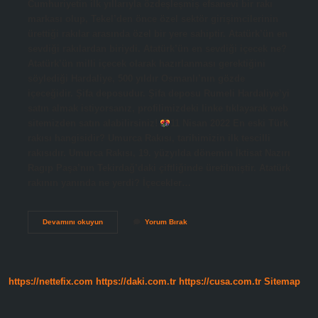
Cumhuriyetin ilk yıllarıyla özdeşleşmiş efsanevi bir rakı
markası olup, Tekel’den önce özel sektör girişimcilerinin
ürettiği rakılar arasında özel bir yere sahiptir. Atatürk’ün en
sevdiği rakılardan biriydi. Atatürk’ün en sevdiği içecek ne?
Atatürk’ün milli içecek olarak hazırlanması gerektiğini
söylediği Hardaliye, 500 yıldır Osmanlı’nın gözde
içeceğidir. Şifa deposudur. Şifa deposu Rumeli Hardaliye’yi
satın almak istiyorsanız, profilimizdeki linke tıklayarak web
sitemizden satın alabilirsiniz!
11 Nisan 2022 En eski Türk
rakısı hangisidir? Umurca Rakısı, tarihimizin ilk tescilli
rakısıdır. Umurca Rakısı, 19. yüzyılda dönemin İktisat Nazırı
Ragıp Paşa’nın Tekirdağ’daki çiftliğinde üretilmiştir. Atatürk
rakının yanında ne yerdi? İçecekler…
Atatürkün
Devamını okuyun
Yorum Bırak
Içtiği
Rakı
Hangisi
https://nettefix.com
https://daki.com.tr
https://cusa.com.tr
Sitemap