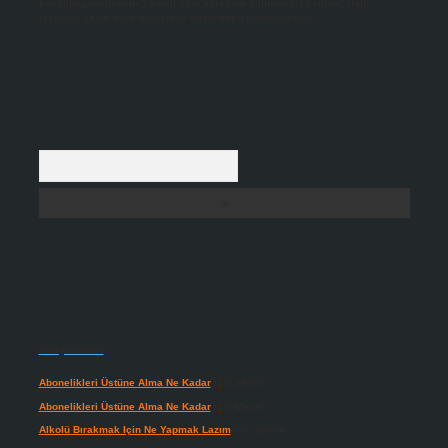
backlinkpanelicomtr@gmail.com
adresine bildirmeniz halinde, ilgili
içerikler yasal süre içerisinde sitemizden kaldırılacaktır.
Arama
Son yorumlar
Abonelikleri Üstüne Alma Ne Kadar
için
admin
Abonelikleri Üstüne Alma Ne Kadar
için
Meral
Alkolü Bırakmak Için Ne Yapmak Lazım
için
admin