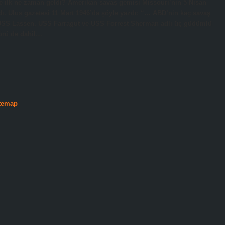
ye ilk ne zaman geldi? Amerikan savaş gemisi Missouri’nin 5 Nisan
ndı. Ulus gazetesi 11 Mart 1946’da şöyle yazdı: “… ABD’nin kaç savaş
USS Lassen, USS Farragut ve USS Forrest Sherman adlı üç güdümlü
örü de dahil…
temap