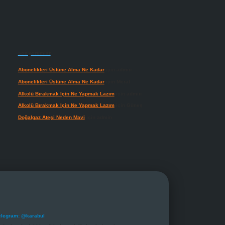
Son yorumlar
Abonelikleri Üstüne Alma Ne Kadar
için
admin
Abonelikleri Üstüne Alma Ne Kadar
için
Meral
Alkolü Bırakmak Için Ne Yapmak Lazım
için
admin
Alkolü Bırakmak Için Ne Yapmak Lazım
için
Güneş
Doğalgaz Ateşi Neden Mavi
için
admin
elegram: @karabul