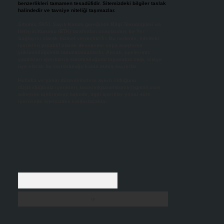
benzerlikleri tamamen tesadüfidir. Sitemizdeki bilgiler taslak
halindedir ve tavsiye niteliği taşımazlar.
Sitemiz, 5651 Sayılı Kanun gereğince Bilgi Teknolojileri ve
İletişim Kurumu (BTK) tarafından onaylanmış bir Yer
Sağlayıcı olarak hizmet vermektedir. Bu nedenle, sitedeki
içerikleri proaktif olarak denetleme veya araştırma
yükümlülüğümüz bulunmamaktadır. Ancak, üyelerimiz
yazdıkları içeriklerin sorumluluğunu taşımakta olup, siteye
üye olarak bu sorumluluğu kabul etmiş sayılırlar.
Hukuka ve yasal düzenlemelere aykırı olduğunu
düşündüğünüz içerikleri,
backlinkpanelicomtr@gmail.com
adresine bildirmeniz halinde, ilgili içerikler yasal süre
içerisinde sitemizden kaldırılacaktır.
Arama