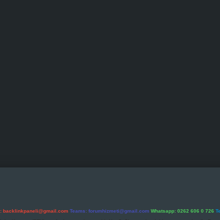
l:
backlinkpaneli@gmail.com
Teams:
forumhizmeti@gmail.com
Whatsapp: 0262 606 0 726
T