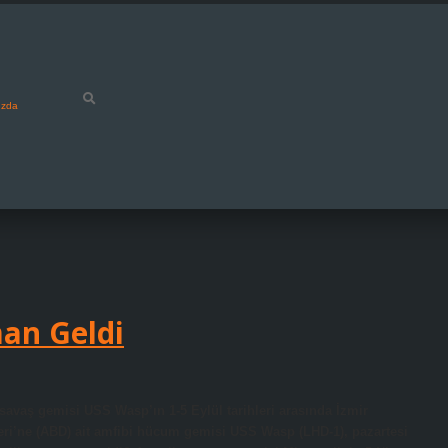
ızda
an Geldi
aş gemisi USS Wasp’ın 1-5 Eylül tarihleri ​​arasında İzmir
eri’ne (ABD) ait amfibi hücum gemisi USS Wasp (LHD-1), pazartesi