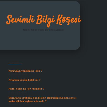
Sevimli Bilgi Köşesi
Neşeli hikayelerle gününü aydınlat!
Sidebar
grandoperabet giriş
Son Yazılar
Kumrunun yanında ne içilir ?
Ağustos 6, 2026
Avlanma yasağı kalktı mı ?
Ağustos 5, 2026
Aksel nedir, ne için kullanılır ?
Ağustos 3, 2026
Mezarların etrafında ölen kişinin öldürdüğü düşman sayısı
kadar dikilen taşların adı nedir ?
Temmuz 29, 2026