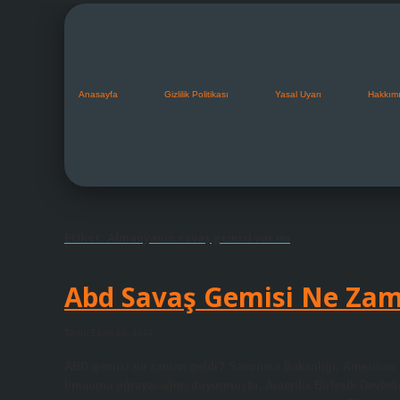
Anasayfa
Gizlilik Politikası
Yasal Uyarı
Hakkım
Etiket:
Almanyanın savaş gemisi var mı
Abd Savaş Gemisi Ne Zam
Tarih: Ekim 23, 2024
ABD gemisi ne zaman geldi? Savunma Bakanlığı, Amerikan sav
limanına uğrayacağını duyurmuştu. Amerika Birleşik Devletl