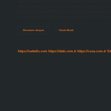
günü İzmir limanına demir attı. Amerikan askerleri Türkiye’
1946’da İstanbul’a varışı basında karışık yorumlarla karşıla
gemisi var? Bölgede, USS Harry S. Truman uçak gemisi ve 
füze destroyeri ile USS Normandy adlı güdümlü füze kruvaz
Abd
Devamını okuyun
Yorum Bırak
Savaş
Gemisi
Ne
Zaman
Geldi
https://nettefix.com
https://daki.com.tr
https://cusa.com.tr
Si