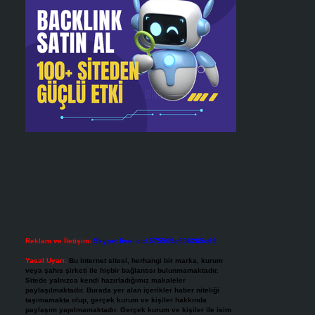
Reklam ve İletişim:
Skype: live:.cid.575569c608265c69
Yasal Uyarı:
Bu internet sitesi, herhangi bir marka, kurum
veya şahıs şirketi ile hiçbir bağlantısı bulunmamaktadır.
Sitede yalnızca kendi hazırladığımız makaleler
paylaşılmaktadır. Burada yer alan içerikler haber niteliği
taşımamakta olup, gerçek kurum ve kişiler hakkında
paylaşım yapılmamaktadır. Gerçek kurum ve kişiler ile isim