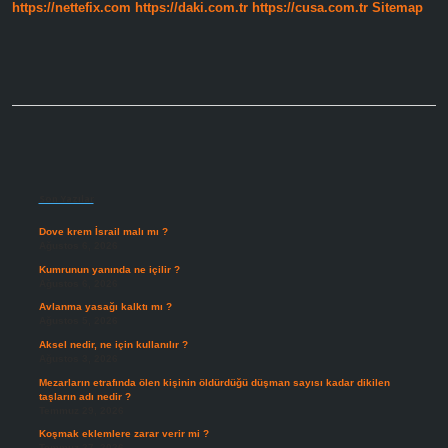
https://nettefix.com
https://daki.com.tr
https://cusa.com.tr
Sitemap
Kuruluşlar
Nelerdir
Sidebar
Son Yazılar
Dove krem İsrail malı mı ?
Ağustos 6, 2026
Kumrunun yanında ne içilir ?
Ağustos 6, 2026
Avlanma yasağı kalktı mı ?
Ağustos 5, 2026
Aksel nedir, ne için kullanılır ?
Ağustos 3, 2026
Mezarların etrafında ölen kişinin öldürdüğü düşman sayısı kadar dikilen
taşların adı nedir ?
Temmuz 29, 2026
Koşmak eklemlere zarar verir mi ?
Temmuz 27, 2026