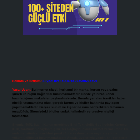
Reklam ve İletişim:
Skype: live:.cid.575569c608265c69
Yasal Uyarı:
Bu internet sitesi, herhangi bir marka, kurum veya şahıs
şirketi ile hiçbir bağlantısı bulunmamaktadır. Sitede yalnızca kendi
hazırladığımız makaleler paylaşılmaktadır. Burada yer alan içerikler haber
niteliği taşımamakta olup, gerçek kurum ve kişiler hakkında paylaşım
yapılmamaktadır. Gerçek kurum ve kişiler ile isim benzerlikleri tamamen
tesadüfidir. Sitemizdeki bilgiler taslak halindedir ve tavsiye niteliği
taşımazlar.
Sitemiz, 5651 Sayılı Kanun gereğince Bilgi Teknolojileri ve İletişim Kurumu
(BTK) tarafından onaylanmış bir Yer Sağlayıcı olarak hizmet vermektedir. Bu
nedenle, sitedeki içerikleri proaktif olarak denetleme veya araştırma
yükümlülüğümüz bulunmamaktadır. Ancak, üyelerimiz yazdıkları içeriklerin