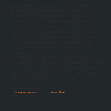
Doğal afetlerde hangi kurum ve kuruluşlar yardım eder?
Ülkemizde afet ve acil durumlar için yetkili tek kurum
AFAD’dır. Afet ve acil durumun niteliğine ve ölçeğine bağlı
olarak hem Genelkurmay Başkanlığı hem de Dışişleri,
Sağlık, Ulaştırma ve Altyapı vb. sorumludur. Diğer ilgili
bakanlıklar ve sivil toplum kuruluşlarıyla işbirliği içinde
faaliyetlerini yürütür. Afet konusunda yetkili kurum ve
kuruluşlar nelerdir? İlgili KuruluşlarHükümetler.İl Özel
İdareleri.Belediyeler.Kamu Kurum ve Kuruluşlarıİl Afet ve
Acil Durum Müdürlükleri.Türk KızılayıÖzel
Sektör.Medya.Diğer Makaleler… Afetlerle ilgilenen
uluslararası kuruluşlar nelerdir? Bunlar arasında BM İnsani
İşler Koordinasyon Ofisi (OCHA), Dünya Sağlık Örgütü
(WHO/PAHO), BM Çocuklara Yardım Fonu (UNICEF) veya
Dünya Gıda Programı (WFP) gibi…
Afet
Devamını okuyun
Yorum Bırak
Konusunda
Yetkili
Resmi
Kurum
Ve