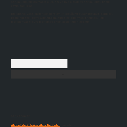
sorumluluğunu taşımakta olup, siteye üye olarak bu sorumluluğu kabul
etmiş sayılırlar.
Hukuka ve yasal düzenlemelere aykırı olduğunu düşündüğünüz içerikleri,
backlinkpanelicomtr@gmail.com
adresine bildirmeniz halinde, ilgili
içerikler yasal süre içerisinde sitemizden kaldırılacaktır.
Arama
Son yorumlar
Abonelikleri Üstüne Alma Ne Kadar
için
admin