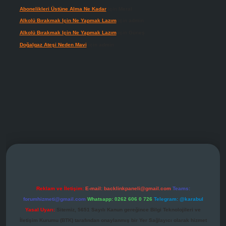
Abonelikleri Üstüne Alma Ne Kadar
için
Meral
Alkolü Bırakmak Için Ne Yapmak Lazım
için
admin
Alkolü Bırakmak Için Ne Yapmak Lazım
için
Güneş
Doğalgaz Ateşi Neden Mavi
için
admin
erabet giriş
Reklam ve İletişim:
E-mail:
backlinkpaneli@gmail.com
Teams:
forumhizmeti@gmail.com
Whatsapp: 0262 606 0 726
Telegram: @karabul
Yasal Uyarı:
Sitemiz, 5651 Sayılı Kanun gereğince Bilgi Teknolojileri ve
İletişim Kurumu (BTK) tarafından onaylanmış bir Yer Sağlayıcı olarak hizmet