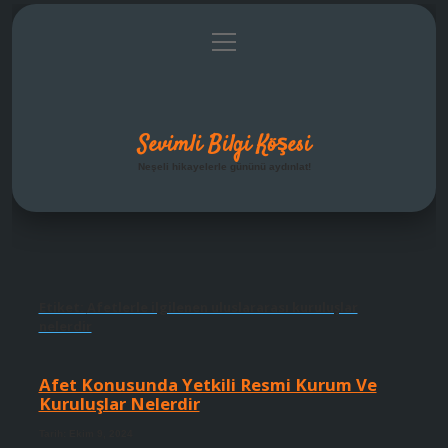
menüyü
Anasayfa
Gizlilik Politikası
Yasal Uyarı
aç
Hakkımızda
Sevimli Bilgi Köşesi
Neşeli hikayelerle gününü aydınlat!
Etiket:
Afetlerle ilgilenen uluslararası kuruluşlar
nelerdir
Afet Konusunda Yetkili Resmi Kurum Ve
Kuruluşlar Nelerdir
Tarih: Ekim 9, 2024