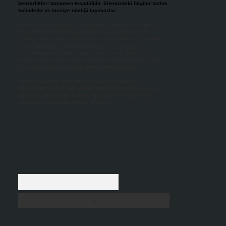
benzerlikleri tamamen tesadüfidir. Sitemizdeki bilgiler taslak
halindedir ve tavsiye niteliği taşımazlar.
Sitemiz, 5651 Sayılı Kanun gereğince Bilgi Teknolojileri ve
İletişim Kurumu (BTK) tarafından onaylanmış bir Yer
Sağlayıcı olarak hizmet vermektedir. Bu nedenle, sitedeki
içerikleri proaktif olarak denetleme veya araştırma
yükümlülüğümüz bulunmamaktadır. Ancak, üyelerimiz
yazdıkları içeriklerin sorumluluğunu taşımakta olup, siteye
üye olarak bu sorumluluğu kabul etmiş sayılırlar.
Hukuka ve yasal düzenlemelere aykırı olduğunu
düşündüğünüz içerikleri,
backlinkpanelicomtr@gmail.com
adresine bildirmeniz halinde, ilgili içerikler yasal süre
içerisinde sitemizden kaldırılacaktır.
Arama