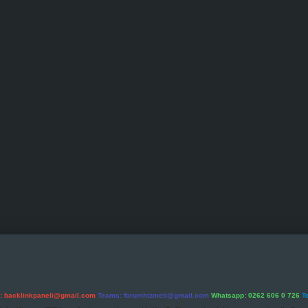
l:
backlinkpaneli@gmail.com
Teams:
forumhizmeti@gmail.com
Whatsapp: 0262 606 0 726
T