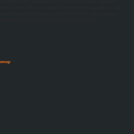
a kullanılmıştır. Peygamberimiz berre ismini neden değiştirdi?
ber, “cömert, dürüst ve itaatkar” anlamına gelen bu ismi taşımayı
eymûne olarak değiştirmiştir (DİA, I, 333). Berre isminin anlamı
na gelmektedir. Hz. Cuveyriye kimdir? Hz. Cüveyriye,…
temap