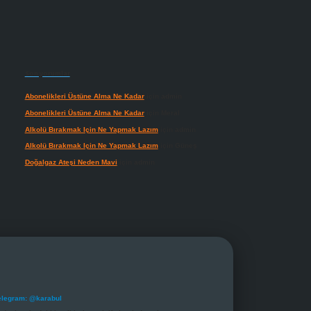
Son yorumlar
Abonelikleri Üstüne Alma Ne Kadar
için
admin
Abonelikleri Üstüne Alma Ne Kadar
için
Meral
Alkolü Bırakmak Için Ne Yapmak Lazım
için
admin
Alkolü Bırakmak Için Ne Yapmak Lazım
için
Güneş
Doğalgaz Ateşi Neden Mavi
için
admin
elegram: @karabul