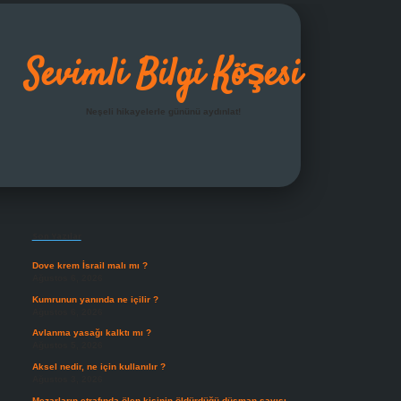
Sevimli Bilgi Köşesi
Neşeli hikayelerle gününü aydınlat!
Sidebar
grandoperabet giriş
Son Yazılar
Dove krem İsrail malı mı ?
Ağustos 6, 2026
Kumrunun yanında ne içilir ?
Ağustos 6, 2026
Avlanma yasağı kalktı mı ?
Ağustos 5, 2026
Aksel nedir, ne için kullanılır ?
Ağustos 3, 2026
Mezarların etrafında ölen kişinin öldürdüğü düşman sayısı