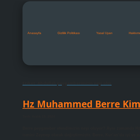
Anasayfa
Gizlilik Politikası
Yasal Uyarı
Hakkım
Etiket:
Abdullah peygamberimizin neyi olur
Hz Muhammed Berre Ki
Tarih: Aralık 19, 2024
Berre peygamber efendimizin neyi oluyor? Aynı zamanda Hz
ismini Zeynep olarak değiştirmiştir. Berre, Kur’an’da iyi ve 