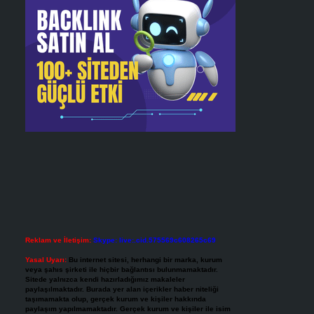
Reklam ve İletişim:
Skype: live:.cid.575569c608265c69
Yasal Uyarı:
Bu internet sitesi, herhangi bir marka, kurum
veya şahıs şirketi ile hiçbir bağlantısı bulunmamaktadır.
Sitede yalnızca kendi hazırladığımız makaleler
paylaşılmaktadır. Burada yer alan içerikler haber niteliği
taşımamakta olup, gerçek kurum ve kişiler hakkında
paylaşım yapılmamaktadır. Gerçek kurum ve kişiler ile isim