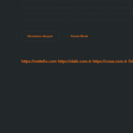
zamanda Berre ismi, kendi ruhunu arındıran biri anlamında d
Allah Resulü ile evlenmeden önce ismi Berre idi. Hz. Peygam
kendisini arındırmanın bir yolu olarak gördüğü için ismini M
nedir? Berre ismi; eşsiz, yalnız, onurlu, iyiliksever anlamı
Hz
Devamını okuyun
Yorum Bırak
Muhammed
Berre
Kim
https://nettefix.com
https://daki.com.tr
https://cusa.com.tr
Si