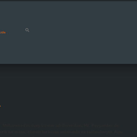
ızda
m
. Muhammed’in üvey kızının adı Berre iken, Hz. Peygamber de
nazik bir insan, cömert bir insan anlamında da kullanılmıştır. Aynı