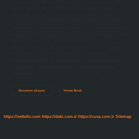
– Hepsiburada. Divan edebiyatında ziyade ne demek? Bir
nazım şeklinin her mısrasının veya kafiyesinin sonuna aynı
uzunlukta kısa bir mısra eklenerek oluşturulur. Eklenen
kısa mısralara “siyade” denir. Arapça edebiyat ne demek?
“Edebiyat” kelimesi Arapça “adabiyyāt” kelimesinden gelir.
Kelime “adb” kökünden gelir ve sözlük anlamı şudur: – İyi
davranış, iyi terbiye, misafirperverlik görgü kuralları
anlamına gelen “adab” kelimesinin çoğul halidir – yaşam
tarzıyla ilgili hikayelerden ve gözlemlerden oluşur.
Edebiyat ne demek ne anlama gelir? Edebiyat, yazı veya
edebiyat, dil aracılığıyla; duygu, düşünce, hayal, olay,
durum veya olguları, yazılı veya sözlü olarak,…
Azade
Devamını okuyun
Yorum Bırak
Edebiyat
Ne
Demek
https://nettefix.com
https://daki.com.tr
https://cusa.com.tr
Sitemap