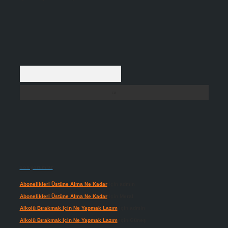
Arama
Son yorumlar
Abonelikleri Üstüne Alma Ne Kadar
için
admin
Abonelikleri Üstüne Alma Ne Kadar
için
Meral
Alkolü Bırakmak Için Ne Yapmak Lazım
için
admin
Alkolü Bırakmak Için Ne Yapmak Lazım
için
Güneş