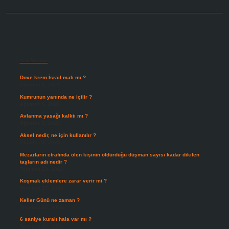
Sidebar
Son Yazılar
Dove krem İsrail malı mı ?
Ağustos 6, 2026
Kumrunun yanında ne içilir ?
Ağustos 6, 2026
Avlanma yasağı kalktı mı ?
Ağustos 5, 2026
Aksel nedir, ne için kullanılır ?
Ağustos 3, 2026
Mezarların etrafında ölen kişinin öldürdüğü düşman sayısı kadar dikilen
taşların adı nedir ?
Temmuz 29, 2026
Koşmak eklemlere zarar verir mi ?
Temmuz 27, 2026
Keller Günü ne zaman ?
Temmuz 25, 2026
6 saniye kuralı hala var mı ?
Temmuz 24, 2026