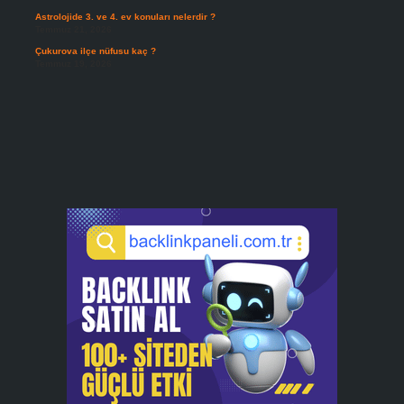
Astrolojide 3. ve 4. ev konuları nelerdir ?
Temmuz 21, 2026
Çukurova ilçe nüfusu kaç ?
Temmuz 19, 2026