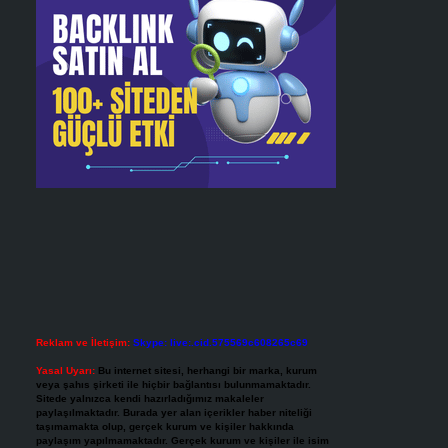
Reklam ve İletişim:
Skype: live:.cid.575569c608265c69
Yasal Uyarı:
Bu internet sitesi, herhangi bir marka, kurum
veya şahıs şirketi ile hiçbir bağlantısı bulunmamaktadır.
Sitede yalnızca kendi hazırladığımız makaleler
paylaşılmaktadır. Burada yer alan içerikler haber niteliği
taşımamakta olup, gerçek kurum ve kişiler hakkında
paylaşım yapılmamaktadır. Gerçek kurum ve kişiler ile isim