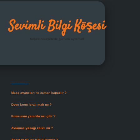
Sevimli Bilgi Köşesi
Neşeli hikayelerle gününü aydınlat!
Sidebar
grandoperabet giriş
Son Yazılar
Maaş avansları ne zaman kapatılır ?
Ağustos 7, 2026
Dove krem İsrail malı mı ?
Ağustos 6, 2026
Kumrunun yanında ne içilir ?
Ağustos 6, 2026
Avlanma yasağı kalktı mı ?
Ağustos 5, 2026
Aksel nedir, ne için kullanılır ?