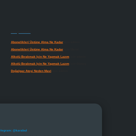
Son yorumlar
Abonelikleri Üstüne Alma Ne Kadar
için
admin
Abonelikleri Üstüne Alma Ne Kadar
için
Meral
Alkolü Bırakmak Için Ne Yapmak Lazım
için
admin
Alkolü Bırakmak Için Ne Yapmak Lazım
için
Güneş
Doğalgaz Ateşi Neden Mavi
için
admin
elegram: @karabul