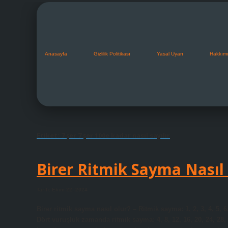
Anasayfa
Gizlilik Politikası
Yasal Uyarı
Hakkım
Etiket:
7 şer 7 şer 100e kadar nasıl sayılır
Birer Ritmik Sayma Nasıl 
Tarih: Ekim 22, 2024
Birer ritmik sayma nasıl olur? – Ritmik sayma: 1, 2, 3, 4, 5, 6,
Dört vuruşluk zamanda ritmik sayma: 4, 8, 12, 16, 20, 24, 28,