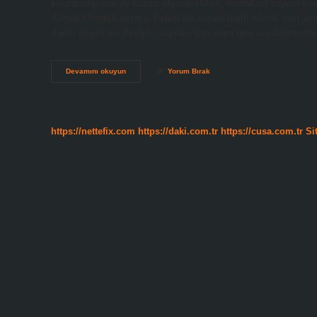
koordinasyonu ve hafıza olgunlaştıkça, mantıksal sayma becer
demek? Ritmik sayma: Belirli bir kurala bağlı olarak sayı ara
denir. Başka bir deyişle, sayıları ileri veya geri saydığımızd
Birer
Devamını okuyun
Yorum Bırak
Ritmik
Sayma
Nasıl
Öğretilir
https://nettefix.com
https://daki.com.tr
https://cusa.com.tr
Si