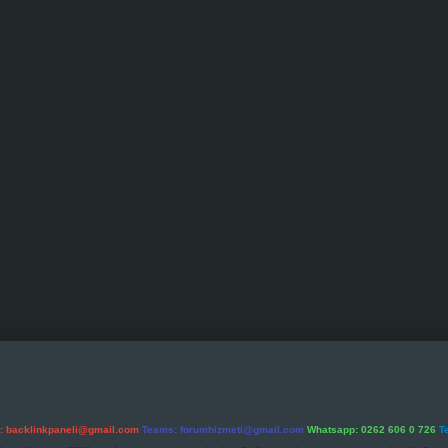
l:
backlinkpaneli@gmail.com
Teams:
forumhizmeti@gmail.com
Whatsapp: 0262 606 0 726
T