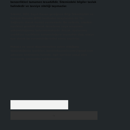
benzerlikleri tamamen tesadüfidir. Sitemizdeki bilgiler taslak
halindedir ve tavsiye niteliği taşımazlar.
Sitemiz, 5651 Sayılı Kanun gereğince Bilgi Teknolojileri ve
İletişim Kurumu (BTK) tarafından onaylanmış bir Yer
Sağlayıcı olarak hizmet vermektedir. Bu nedenle, sitedeki
içerikleri proaktif olarak denetleme veya araştırma
yükümlülüğümüz bulunmamaktadır. Ancak, üyelerimiz
yazdıkları içeriklerin sorumluluğunu taşımakta olup, siteye
üye olarak bu sorumluluğu kabul etmiş sayılırlar.
Hukuka ve yasal düzenlemelere aykırı olduğunu
düşündüğünüz içerikleri,
backlinkpanelicomtr@gmail.com
adresine bildirmeniz halinde, ilgili içerikler yasal süre
içerisinde sitemizden kaldırılacaktır.
Arama