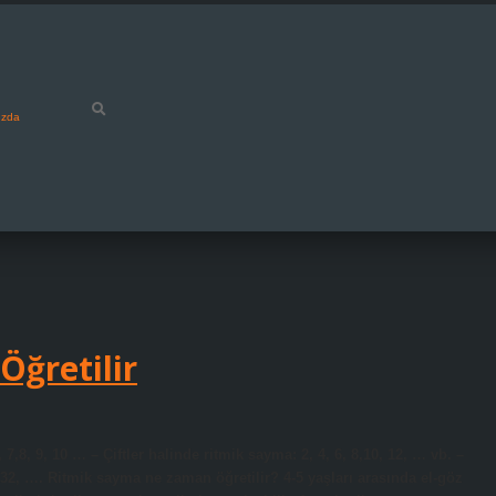
ızda
Öğretilir
 7,8, 9, 10 … – Çiftler halinde ritmik sayma: 2, 4, 6, 8,10, 12, … vb. –
 32, …. Ritmik sayma ne zaman öğretilir? 4-5 yaşları arasında el-göz