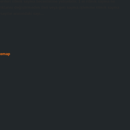
ileri ritmik sayma becerilerine yetişebilir. 1 er ritmik sayma ne
lıklarını değiştirmeden ileri veya geri sayma işlemine ritmik sayma
a sayılar arasındaki sayı…
temap