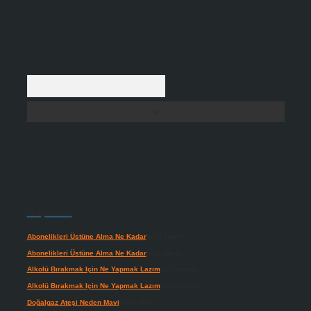
Arama
Son yorumlar
Abonelikleri Üstüne Alma Ne Kadar
için
admin
Abonelikleri Üstüne Alma Ne Kadar
için
Meral
Alkolü Bırakmak Için Ne Yapmak Lazım
için
admin
Alkolü Bırakmak Için Ne Yapmak Lazım
için
Güneş
Doğalgaz Ateşi Neden Mavi
için
admin