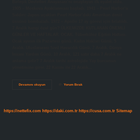
Birleşik Devletleri Anayasası’nı onaylayan ilk eyalet oldu.
1905 – Moskova Ayaklanması başladı. 1941 – Pearl Harbor’a
Saldırı: Japon uçakları Pearl Harbor’daki Amerikan deniz
üssünü bombaladı. 1972 – Apollo 17 ay görevi için fırlatıldı.
7 Aralik hangi özel gün? ÜLKEMİZDE KUTLANAN ÖNEMLİ
GÜNLER VE HAFTALAR. OCAK. Tüberküloz Eğitim Haftası.
Ocak ayının ilk Pazartesi günü. Kadın Hakları Günü. 5
Aralık. Uluslararası Sivil Havacılık Günü. 7 Aralık. Dünya
İnsani Yardım Günü. 10 Aralık. 121 satır daha 7 Aralık ne
anlama gelir? 7 Aralık tarihi astrolojide Yay burcunun
yönetimine girer. 22 Kasım ile 22 Aralık…
7
Devamını okuyun
Yorum Bırak
Aralık
Neden
Önemli
https://nettefix.com
https://daki.com.tr
https://cusa.com.tr
Sitemap