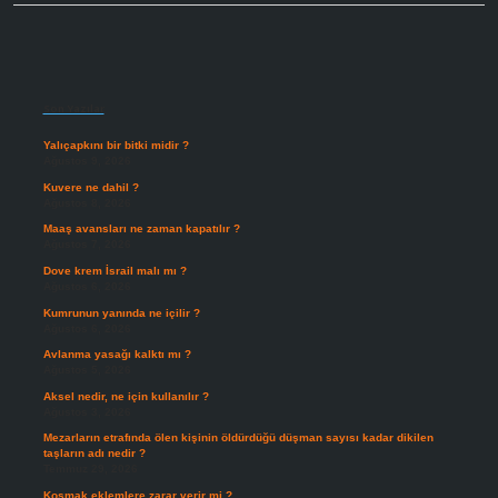
Sidebar
Son Yazılar
Yalıçapkını bir bitki midir ?
Ağustos 9, 2026
Kuvere ne dahil ?
Ağustos 8, 2026
Maaş avansları ne zaman kapatılır ?
Ağustos 7, 2026
Dove krem İsrail malı mı ?
Ağustos 6, 2026
Kumrunun yanında ne içilir ?
Ağustos 6, 2026
Avlanma yasağı kalktı mı ?
Ağustos 5, 2026
Aksel nedir, ne için kullanılır ?
Ağustos 3, 2026
Mezarların etrafında ölen kişinin öldürdüğü düşman sayısı kadar dikilen
taşların adı nedir ?
Temmuz 29, 2026
Koşmak eklemlere zarar verir mi ?