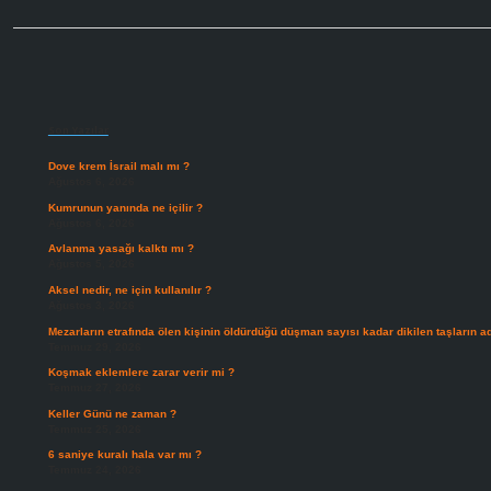
Sidebar
Son Yazılar
Dove krem İsrail malı mı ?
Ağustos 6, 2026
Kumrunun yanında ne içilir ?
Ağustos 6, 2026
Avlanma yasağı kalktı mı ?
Ağustos 5, 2026
Aksel nedir, ne için kullanılır ?
Ağustos 3, 2026
Mezarların etrafında ölen kişinin öldürdüğü düşman sayısı kadar dikilen taşların ad
Temmuz 29, 2026
Koşmak eklemlere zarar verir mi ?
Temmuz 27, 2026
Keller Günü ne zaman ?
Temmuz 25, 2026
6 saniye kuralı hala var mı ?
Temmuz 24, 2026