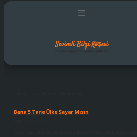
menüyü
Anasayfa
Gizlilik Politikası
Yasal Uyarı
Hakkımız
aç
Sevimli Bilgi Köşesi
Neşeli hikayelerle gününü aydınlat!
Etiket:
3 tane ülke adı söyler misin
Bana 5 Tane Ülke Sayar Mısın
Tarih: Kasım 4, 2024
Bana 5 tane ülke söyler misin? Türkiye, Kanada, ABD, İran, Rusy