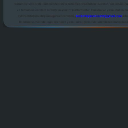
kurum ve kişiler ile isim benzerlikleri tamamen tesadüfidir. Sitemiz, kar amacı 
ve tamamen ücretsiz bir bilgi paylaşım platformudur. Hukuka ve yasal düzenle
aykırı olduğunu düşündüğünüz içerikleri,
backlinkpanelicomtr@gmail.com
adr
bildirmeniz halinde, ilgili içerikler yasal süre içerisinde sitemizden kaldırılaca