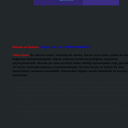
Reklam ve İletişim:
Skype: live:.cid.575569c608265c69
Yasal Uyarı:
Bu internet sitesi, herhangi bir marka, kurum veya şahıs şirketi ile hiç
bağlantısı bulunmamaktadır. Sitede yalnızca kendi hazırladığımız makaleler
paylaşılmaktadır. Burada yer alan içerikler haber niteliği taşımamakta olup, gerç
ve kişiler hakkında paylaşım yapılmamaktadır. Gerçek kurum ve kişiler ile isim
benzerlikleri tamamen tesadüfidir. Sitemizdeki bilgiler taslak halindedir ve tavsiye 
taşımazlar.
Sitemiz, 5651 Sayılı Kanun gereğince Bilgi Teknolojileri ve İletişim Kurumu (BTK)
tarafından onaylanmış bir Yer Sağlayıcı olarak hizmet vermektedir. Bu nedenle, si
içerikleri proaktif olarak denetleme veya araştırma yükümlülüğümüz bulunmamakt
Ancak, üyelerimiz yazdıkları içeriklerin sorumluluğunu taşımakta olup, siteye üye
bu sorumluluğu kabul etmiş sayılırlar.
Hukuka ve yasal düzenlemelere aykırı olduğunu düşündüğünüz içerikleri,
backlinkpanelicomtr@gmail.com
adresine bildirmeniz halinde, ilgili içerikler yasa
içerisinde sitemizden kaldırılacaktır.