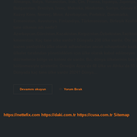
Almanya, İtalya, Yunanistan, Irak, Çin, Fransa, İspanya, Japonya,
Bulgaristan, Brezilya, İsveç, Meksika, Hindistan, Suriye, Güney K
Kuzey Kore, Norveç, Mısır, Azerbaycan, Portekiz, Danimarka,
Ermenistan, Avusturya, Finlandiya, Türkmenistan, Birleşik Krall
tane ülkenin adı nedir?
Azerbaycan.Gürcistan.Kazakistan.Kırgızistan.Özbekistan.Tacikist
kmenistan. Kaç tane ülke vardır? Dünyada 208 ülke vardır. Öte y
bazen yanlışlıkla ülke olarak adlandırılan ancak nihayetinde başk
ülkeler tarafından yönetildikleri için ülke olarak kabul edilmeyen
düzinelerce bölge ve koloni de vardır. Bu, dünya ülkelerinin beş 
bölünmesiyle gösterilir. Örneğin Asya’da 48 ülke ve Afrika’da 55 
Dünyada kaç tane ülke vardır 2024? Dünya…
Bana
Devamını okuyun
Yorum Bırak
5
Tane
Ülke
Sayar
Mısın
https://nettefix.com
https://daki.com.tr
https://cusa.com.tr
Sitemap