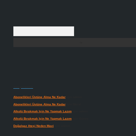
Arama
Son yorumlar
Abonelikleri Üstüne Alma Ne Kadar
için
admin
Abonelikleri Üstüne Alma Ne Kadar
için
Meral
Alkolü Bırakmak Için Ne Yapmak Lazım
için
admin
Alkolü Bırakmak Için Ne Yapmak Lazım
için
Güneş
Doğalgaz Ateşi Neden Mavi
için
admin