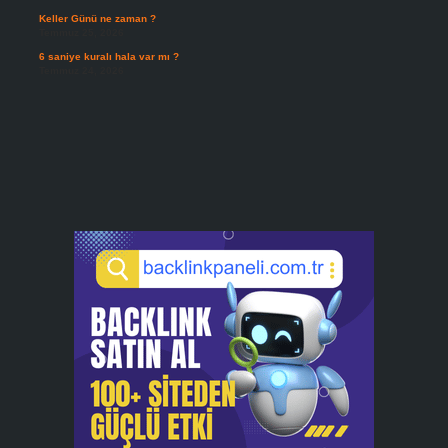
Keller Günü ne zaman ?
Temmuz 25, 2026
6 saniye kuralı hala var mı ?
Temmuz 24, 2026