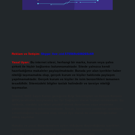
Reklam ve İletişim:
Skype: live:.cid.575569c608265c69
Yasal Uyarı:
Bu internet sitesi, herhangi bir marka, kurum veya şahıs
şirketi ile hiçbir bağlantısı bulunmamaktadır. Sitede yalnızca kendi
hazırladığımız makaleler paylaşılmaktadır. Burada yer alan içerikler haber
niteliği taşımamakta olup, gerçek kurum ve kişiler hakkında paylaşım
yapılmamaktadır. Gerçek kurum ve kişiler ile isim benzerlikleri tamamen
tesadüfidir. Sitemizdeki bilgiler taslak halindedir ve tavsiye niteliği
taşımazlar.
Sitemiz, 5651 Sayılı Kanun gereğince Bilgi Teknolojileri ve İletişim Kurumu
(BTK) tarafından onaylanmış bir Yer Sağlayıcı olarak hizmet vermektedir. Bu
nedenle, sitedeki içerikleri proaktif olarak denetleme veya araştırma
yükümlülüğümüz bulunmamaktadır. Ancak, üyelerimiz yazdıkları içeriklerin
sorumluluğunu taşımakta olup, siteye üye olarak bu sorumluluğu kabul
etmiş sayılırlar.
Hukuka ve yasal düzenlemelere aykırı olduğunu düşündüğünüz içerikleri,
backlinkpanelicomtr@gmail.com
adresine bildirmeniz halinde, ilgili
içerikler yasal süre içerisinde sitemizden kaldırılacaktır.