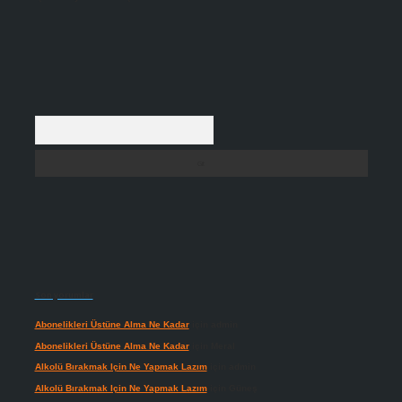
Arama
Son yorumlar
Abonelikleri Üstüne Alma Ne Kadar
için
admin
Abonelikleri Üstüne Alma Ne Kadar
için
Meral
Alkolü Bırakmak Için Ne Yapmak Lazım
için
admin
Alkolü Bırakmak Için Ne Yapmak Lazım
için
Güneş