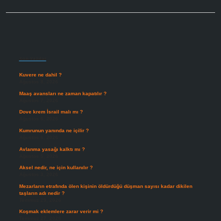
Sidebar
Son Yazılar
Kuvere ne dahil ?
Ağustos 8, 2026
Maaş avansları ne zaman kapatılır ?
Ağustos 7, 2026
Dove krem İsrail malı mı ?
Ağustos 6, 2026
Kumrunun yanında ne içilir ?
Ağustos 6, 2026
Avlanma yasağı kalktı mı ?
Ağustos 5, 2026
Aksel nedir, ne için kullanılır ?
Ağustos 3, 2026
Mezarların etrafında ölen kişinin öldürdüğü düşman sayısı kadar dikilen
taşların adı nedir ?
Temmuz 29, 2026
Koşmak eklemlere zarar verir mi ?
Temmuz 27, 2026