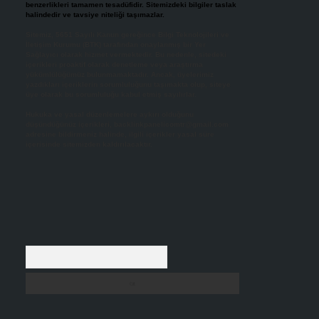
benzerlikleri tamamen tesadüfidir. Sitemizdeki bilgiler taslak
halindedir ve tavsiye niteliği taşımazlar.
Sitemiz, 5651 Sayılı Kanun gereğince Bilgi Teknolojileri ve
İletişim Kurumu (BTK) tarafından onaylanmış bir Yer
Sağlayıcı olarak hizmet vermektedir. Bu nedenle, sitedeki
içerikleri proaktif olarak denetleme veya araştırma
yükümlülüğümüz bulunmamaktadır. Ancak, üyelerimiz
yazdıkları içeriklerin sorumluluğunu taşımakta olup, siteye
üye olarak bu sorumluluğu kabul etmiş sayılırlar.
Hukuka ve yasal düzenlemelere aykırı olduğunu
düşündüğünüz içerikleri,
backlinkpanelicomtr@gmail.com
adresine bildirmeniz halinde, ilgili içerikler yasal süre
içerisinde sitemizden kaldırılacaktır.
Arama