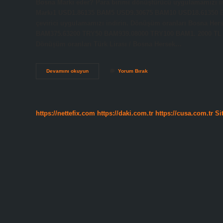
Bosna Markı eder? Para birimi dönüştürücü uygulamamızı in
Markı1 USD1.86135 BAM5 USD9.30675 BAM10 USD18.61350 BA
çevirici uygulamamızı indirin. Dönüşüm oranları Bosna Her
BAM375.63200 TRY50 BAM939.08000 TRY100 BAM1. 2000 TL k
Dönüşüm oranları Türk Lirası / Bosna Hersek…
1
Devamını okuyun
Yorum Bırak
Tl
Kaç
Bosna
Lirası
https://nettefix.com
https://daki.com.tr
https://cusa.com.tr
Si