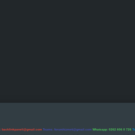
l:
backlinkpaneli@gmail.com
Teams:
forumhizmeti@gmail.com
Whatsapp: 0262 606 0 726
T