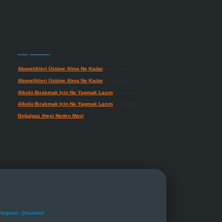
Son yorumlar
Abonelikleri Üstüne Alma Ne Kadar
için
admin
Abonelikleri Üstüne Alma Ne Kadar
için
Meral
Alkolü Bırakmak Için Ne Yapmak Lazım
için
admin
Alkolü Bırakmak Için Ne Yapmak Lazım
için
Güneş
Doğalgaz Ateşi Neden Mavi
için
admin
elegram: @karabul