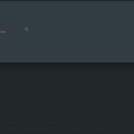
ızda
zı indirin. Dönüşüm oranları Türk Lirası / Bosna Hersek
00 TRY26.71355 BAM1000 TRY53.42710 BAM8 satır daha 1 Dolar Kaç