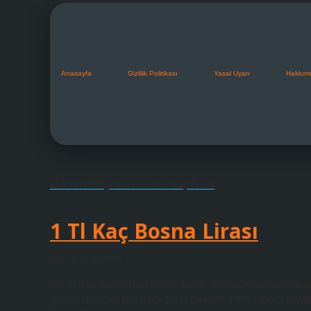
Anasayfa
Gizlilik Politikası
Yasal Uyarı
Hakkım
Etiket:
1999 yılında 1 dolar kaç TL idi
1 Tl Kaç Bosna Lirası
Tarih: Aralık 21, 2024
100 TL kaç Bosna Markı eder? Döviz dönüştürücü uygulamamı
Konvertibl Markı100 TRY5.34271 BAM250 TRY13.35677 BAM5