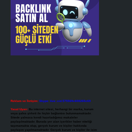
Reklam ve İletişim:
Skype: live:.cid.575569c608265c69
Yasal Uyarı:
Bu internet sitesi, herhangi bir marka, kurum
veya şahıs şirketi ile hiçbir bağlantısı bulunmamaktadır.
Sitede yalnızca kendi hazırladığımız makaleler
paylaşılmaktadır. Burada yer alan içerikler haber niteliği
taşımamakta olup, gerçek kurum ve kişiler hakkında
paylaşım yapılmamaktadır. Gerçek kurum ve kişiler ile isim