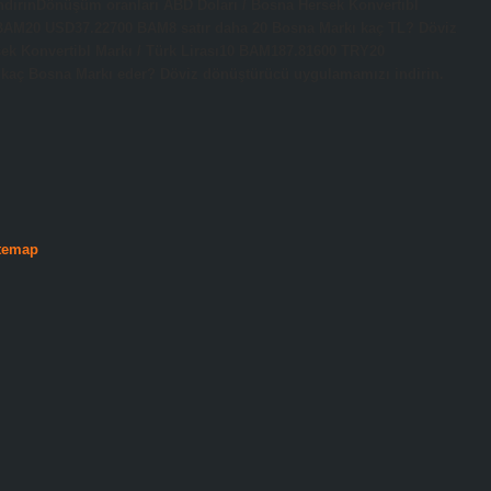
dirinDönüşüm oranları ABD Doları / Bosna Hersek Konvertibl
M20 USD37.22700 BAM8 satır daha 20 Bosna Markı kaç TL? Döviz
sek Konvertibl Markı / Türk Lirası10 BAM187.81600 TRY20
aç Bosna Markı eder? Döviz dönüştürücü uygulamamızı indirin.
temap