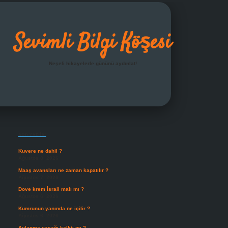
Sevimli Bilgi Köşesi
Neşeli hikayelerle gününü aydınlat!
Sidebar
grandoperabet giriş
Son Yazılar
Kuvere ne dahil ?
Ağustos 8, 2026
Maaş avansları ne zaman kapatılır ?
Ağustos 7, 2026
Dove krem İsrail malı mı ?
Ağustos 6, 2026
Kumrunun yanında ne içilir ?
Ağustos 6, 2026
Avlanma yasağı kalktı mı ?