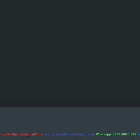
l:
backlinkpaneli@gmail.com
Teams:
forumhizmeti@gmail.com
Whatsapp: 0262 606 0 726
T