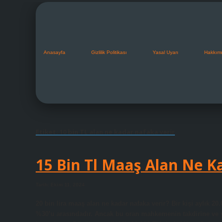
Anasayfa
Gizlilik Politikası
Yasal Uyarı
Hakkım
Etiket:
10 bin TL alan ne kadar nafaka verir
15 Bin Tl Maaş Alan Ne K
Tarih: Ekim 11, 2024
20 bin lira maaş alan ne kadar nafaka verir? Bir kişi aylık 20
%30’u arasındadır. Ancak bu oran mahkemenin takdirine ve yuk