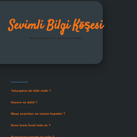
Sevimli Bilgi Köşesi
Neşeli hikayelerle gününü aydınlat!
Sidebar
grandoperabet giriş
Son Yazılar
Yalıçapkını bir bitki midir ?
Ağustos 9, 2026
Kuvere ne dahil ?
Ağustos 8, 2026
Maaş avansları ne zaman kapatılır ?
Ağustos 7, 2026
Dove krem İsrail malı mı ?
Ağustos 6, 2026
Kumrunun yanında ne içilir ?