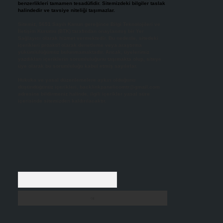
benzerlikleri tamamen tesadüfidir. Sitemizdeki bilgiler taslak
halindedir ve tavsiye niteliği taşımazlar.
Sitemiz, 5651 Sayılı Kanun gereğince Bilgi Teknolojileri ve
İletişim Kurumu (BTK) tarafından onaylanmış bir Yer
Sağlayıcı olarak hizmet vermektedir. Bu nedenle, sitedeki
içerikleri proaktif olarak denetleme veya araştırma
yükümlülüğümüz bulunmamaktadır. Ancak, üyelerimiz
yazdıkları içeriklerin sorumluluğunu taşımakta olup, siteye
üye olarak bu sorumluluğu kabul etmiş sayılırlar.
Hukuka ve yasal düzenlemelere aykırı olduğunu
düşündüğünüz içerikleri,
backlinkpanelicomtr@gmail.com
adresine bildirmeniz halinde, ilgili içerikler yasal süre
içerisinde sitemizden kaldırılacaktır.
Arama