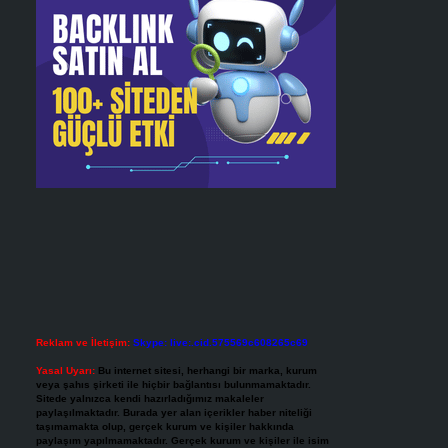
Reklam ve İletişim:
Skype: live:.cid.575569c608265c69
Yasal Uyarı:
Bu internet sitesi, herhangi bir marka, kurum
veya şahıs şirketi ile hiçbir bağlantısı bulunmamaktadır.
Sitede yalnızca kendi hazırladığımız makaleler
paylaşılmaktadır. Burada yer alan içerikler haber niteliği
taşımamakta olup, gerçek kurum ve kişiler hakkında
paylaşım yapılmamaktadır. Gerçek kurum ve kişiler ile isim