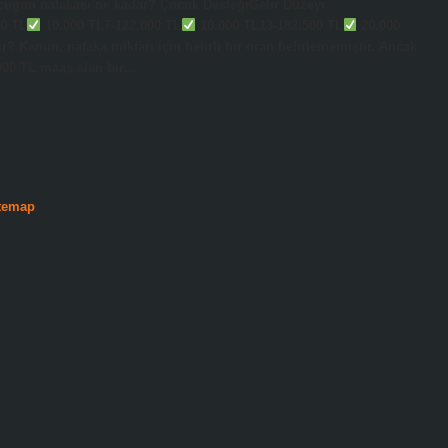
ocuğun nafakası ne kadar? Çocuk DesteğiGelir Düzeyi
0 TL
10.000 TL7-122.000 TL
10.000 TL13-182.500 TL
20.000
r? Kanun, nafaka miktarı için belirli bir oran belirlememiştir. Ancak
.000 TL maaş alan bir…
temap