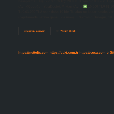
hesaplama: Düşük oran (%10): 20.000 TL’nin %10’u = 2. 1 ç
(Aylık)Çocuğun YaşıDestek Miktarı (Aylık)
10.000 TL0-61.50
TL0-63.000 TL2 satır daha 10 bin TL alan ne kadar nafaka veri
uygulamada nafaka genellikle maaşın %25’idir. Örneğin, 10
15
Devamını okuyun
Yorum Bırak
Bin
Tl
Maaş
Alan
Ne
https://nettefix.com
https://daki.com.tr
https://cusa.com.tr
Si
Kadar
Nafaka
Verir