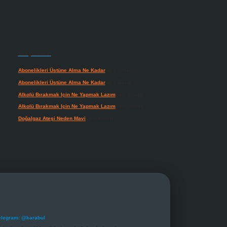
Son yorumlar
Abonelikleri Üstüne Alma Ne Kadar
için
admin
Abonelikleri Üstüne Alma Ne Kadar
için
Meral
Alkolü Bırakmak Için Ne Yapmak Lazım
için
admin
Alkolü Bırakmak Için Ne Yapmak Lazım
için
Güneş
Doğalgaz Ateşi Neden Mavi
için
admin
elegram: @karabul