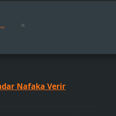
ızda
adar Nafaka Verir
.000 dolar maaş alıyorsa, nafaka miktarı genellikle gelirin %10 ila
arıda belirtilen faktörlere bağlı olarak değişebilir. Örnek