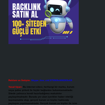
Reklam ve İletişim:
Skype: live:.cid.575569c608265c69
Yasal Uyarı:
Bu internet sitesi, herhangi bir marka, kurum
veya şahıs şirketi ile hiçbir bağlantısı bulunmamaktadır.
Sitede yalnızca kendi hazırladığımız makaleler
paylaşılmaktadır. Burada yer alan içerikler haber niteliği
taşımamakta olup, gerçek kurum ve kişiler hakkında
paylaşım yapılmamaktadır. Gerçek kurum ve kişiler ile isim