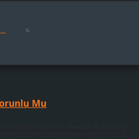
ızda
Zorunlu Mu
anal sınıflardaki senkron dersler sisteme video olarak kaydedilip
urumunda, daha sonra evden, üniversiteden, internet kafeden veya