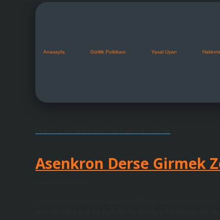
Anasayfa
Gizlilik Politikası
Yasal Uyarı
Hakkım
Etiket:
1 dönem 5 dersten kalırsak ne olur
Asenkron Derse Girmek 
Tarih: Ekim 25, 2024
Asenkron dersten kalırsak ne olur? ➢ Asenkron video kaydı S
saklanır. Herhangi bir nedenle bu derslere katılamamanız d