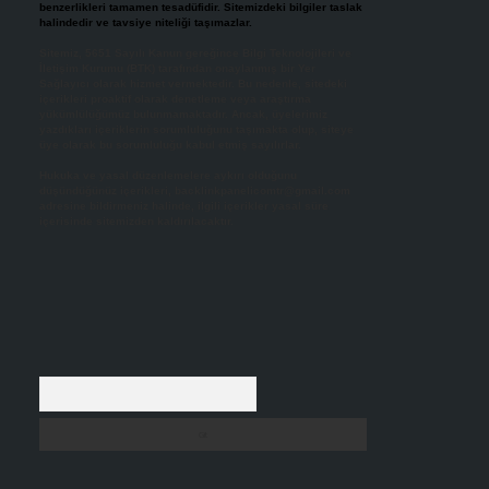
benzerlikleri tamamen tesadüfidir. Sitemizdeki bilgiler taslak
halindedir ve tavsiye niteliği taşımazlar.
Sitemiz, 5651 Sayılı Kanun gereğince Bilgi Teknolojileri ve
İletişim Kurumu (BTK) tarafından onaylanmış bir Yer
Sağlayıcı olarak hizmet vermektedir. Bu nedenle, sitedeki
içerikleri proaktif olarak denetleme veya araştırma
yükümlülüğümüz bulunmamaktadır. Ancak, üyelerimiz
yazdıkları içeriklerin sorumluluğunu taşımakta olup, siteye
üye olarak bu sorumluluğu kabul etmiş sayılırlar.
Hukuka ve yasal düzenlemelere aykırı olduğunu
düşündüğünüz içerikleri,
backlinkpanelicomtr@gmail.com
adresine bildirmeniz halinde, ilgili içerikler yasal süre
içerisinde sitemizden kaldırılacaktır.
Arama