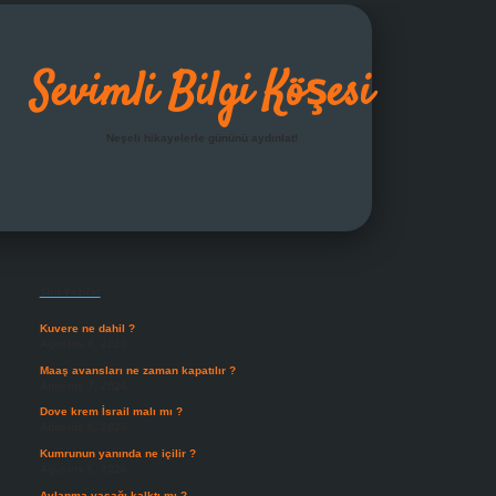
Sevimli Bilgi Köşesi
Neşeli hikayelerle gününü aydınlat!
Sidebar
grandoperabet giriş
Son Yazılar
Kuvere ne dahil ?
Ağustos 8, 2026
Maaş avansları ne zaman kapatılır ?
Ağustos 7, 2026
Dove krem İsrail malı mı ?
Ağustos 6, 2026
Kumrunun yanında ne içilir ?
Ağustos 6, 2026
Avlanma yasağı kalktı mı ?