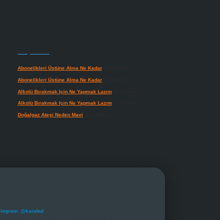
Son yorumlar
Abonelikleri Üstüne Alma Ne Kadar
için
admin
Abonelikleri Üstüne Alma Ne Kadar
için
Meral
Alkolü Bırakmak Için Ne Yapmak Lazım
için
admin
Alkolü Bırakmak Için Ne Yapmak Lazım
için
Güneş
Doğalgaz Ateşi Neden Mavi
için
admin
elegram: @karabul