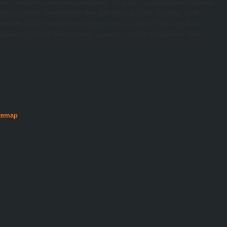
ları izleyerek derse yetişebilirsiniz. Uzaktan eğitimde derse katılmak
aktan eğitim sistemindeki tüm etkinliklerin (ders videosu, canlı
rekmektedir. Üniversitede asenkron ders ne demek? Her yarıyılda,
 uzaktan eğitimle senkron veya asenkron olarak yürütülecek ders
temap