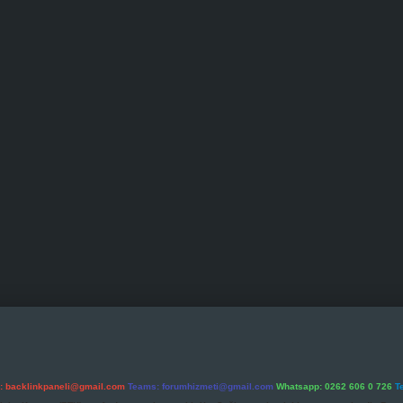
l:
backlinkpaneli@gmail.com
Teams:
forumhizmeti@gmail.com
Whatsapp: 0262 606 0 726
T