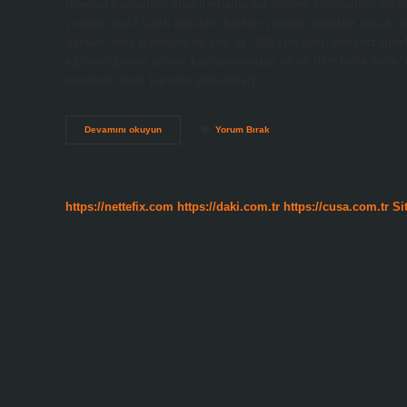
internet bağlantısı olan herhangi bir yerden sistemdeki video
zorunlu mu? Canlı derslere katılım zorunlu değildir ancak uz
dersler, ders içerikleri vb.) en az %50’sini takip etmeniz ge
eğitim-öğretim yılının başlamasından en az dört hafta önce,
önerileri, ilgili kurullar (fakülteler)…
Asenkron
Devamını okuyun
Yorum Bırak
Derse
Girmek
Zorunlu
Mu
https://nettefix.com
https://daki.com.tr
https://cusa.com.tr
Si